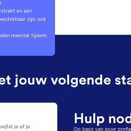
e
strekt en een
eschikbaar zijn, ook
nden meestal tijdens
et jouw volgende st
Hulp no
ijfel je of je
Op basis van jouw profie