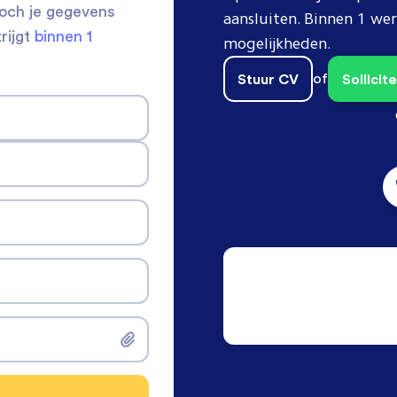
toch je gegevens
aansluiten. Binnen 1 w
krijgt
binnen 1
mogelijkheden.
Stuur CV
of
Sollici