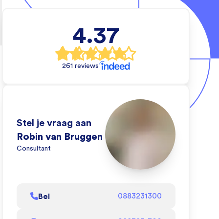
4.37
tionaal)
rs
261 reviews
e wil en wij
e dat kan
de video om
Stel je vraag aan
ij dat doen!
Robin van Bruggen
Consultant
l af
Bel
0883231300