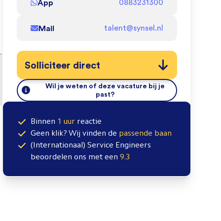
App
0883231300
Mail
talent@synsel.nl
Solliciteer direct
Wil je weten of deze vacature bij je
past?
Binnen
1 uur
reactie
Geen klik? Wij vinden de
passende baan
(Internationaal) Service Engineers
beoordelen ons met een
9.3