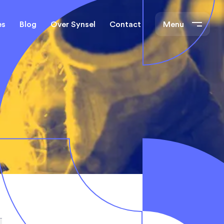
es
Blog
Over Synsel
Contact
Menu
cal Engineers
Mechanical Engineers
s Technische
Monteurs Technische
Dienst
tietechniek
rs
e