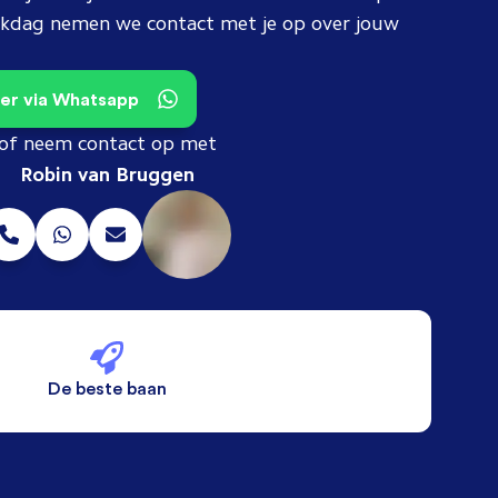
erkdag nemen we contact met je op over jouw
teer via Whatsapp
of neem contact op met
Robin van Bruggen
De beste baan
De beste voorwaarden
Alleen vaste banen