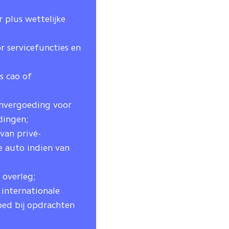
 plus wettelijke
r servicefuncties en
s cao of
envergoeding voor
dingen;
van privé-
e auto indien van
 overleg;
 internationale
oed bij opdrachten