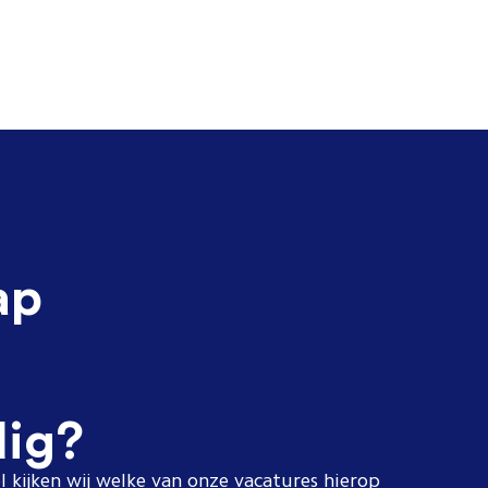
ap
dig?
l kijken wij welke van onze vacatures hierop