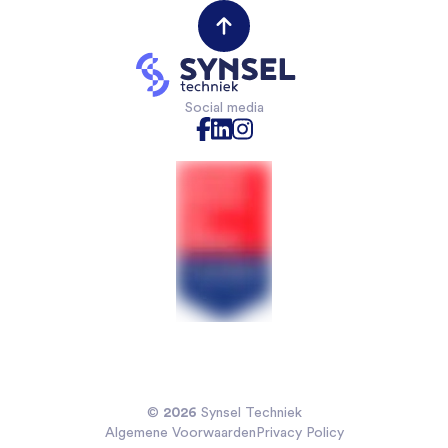
Werken bij
Werktuigbouwkunde
(Field) Service Engineers
Opdrachtgevers
VAPRO
Mechanical Engineers
Contact opnemen
Mechatronica
Software & Electrical Engineers
Industriële Automatisering
Monteurs Technische Dienst
Social media
Technische Bedrijfskunde
Monteurs binnendienst
Chemische technologie
Projectleiders
Voedingsmiddelentechnologie
Sales Engineers
Veiligheidskunde
Koelmonteurs
Installatietechniek
2026
©
Synsel Techniek
Algemene Voorwaarden
Privacy Policy