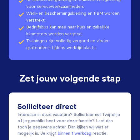
voor servicewerkzaamheden;
Werk- en beschermingskleding en PBM worden
verstrekt;
Bedrijfsbus kan mee naar huis en zakelijke
kilometers worden vergoed;
Trainingen zijn volledig vergoed en vinden
grotendeels tijdens werktijd plaats;
Zet jouw volgende stap
Solliciteer direct
Interesse in deze vacature? Solliciteer nu! Twijfel je
of je geschikt bent voor deze functie? Laat dan
toch je gegevens achter. Dan kijken wij wat er
mogelijk is. Je krijgt
binnen 1 werkdag
reactie.