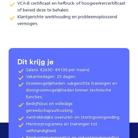
VCA-B certificaat en heftruck- of hoogwerkercertificaat
of bereid deze te behalen;
Klantgerichte werkhouding en probleemoplossend
vermogen;
Dit krijg je
Salaris: €2650 - €4100 per maand;
Vakantiedagen: 25 dagen;
Groeimogelijkheden: vakgerichte trainingen en
doorgroeimogelijkheden binnen technische
functies;
Bedrijfsbus en volledige
gereedschapsuitrusting;
Aantrekkelijke overuren- en storingsvergoeding;
Mentorprogramma en trainingen tot
zelfstandigheid;
Reiskostenvergoeding en onkostenvergoeding