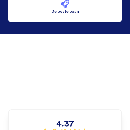
De beste baan
De beste voorwaarden
Alleen vaste banen
4.37