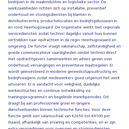
bedrijven in de maakindustrie en logistieke sector. De
werkzaamheden richten zich op installatie, preventief
onderhoud en storingsdiensten bij klanten in
distributiecentra, productielocaties en bedrijfsgebouwen in
en rond Heerhugowaard. De organisatie werkt met regionale
servicediensten zodat technici dagelijks vanuit huis kunnen
vertrekken naar opdrachten in de regio Heerhugowaard en
omgeving. De functie vraagt vakmanschap, zelfstandigheid en
goede communicatieve vaardigheden omdat technici direct
met opdrachtgevers samenwerken en advies geven over
onderhoud, vervangingen en preventieve maatregelen. Er
wordt geïnvesteerd in moderne gereedschapsuitrusting en
bedrijfswagens zodat medewerkers goed uitgerust het werk
uitvoeren. Er is aandacht voor veiligheid, duidelijke
werkinstructies en continue ontwikkeling via
trainingsprogramma's en begeleide inwerkperiodes. Dit
draagt bij aan professionele groei en langere
dienstverbanden binnen technische functies. Voor deze
functie geldt een salarisschaal van €2650 tot €4100 per
maand, afhankelijk van ervaring en competenties, en er zijn
extra vergoedingen voor overuren en storingsdiensten.