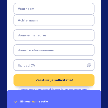
Voornaam
Achternaam
Jouw e-mailadres
Jouw telefoonnummer
Upload CV
Verstuur je sollicitatie!
We gaan vertrouwelijk met jouw gegevens om
Binnen
1 uur
reactie
Geen klik? Wij vinden de
passende baan
(Internationaal) Service Engineers
beoordelen ons