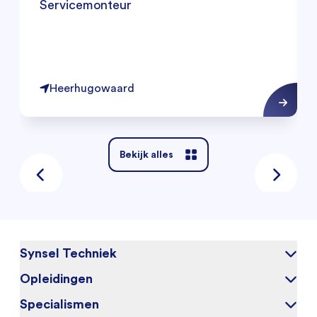
Servicemonteur
Heerhugowaard
Bekijk alles
Synsel Techniek
Opleidingen
Over ons
Onze kandidaten
Specialismen
Elektrotechniek