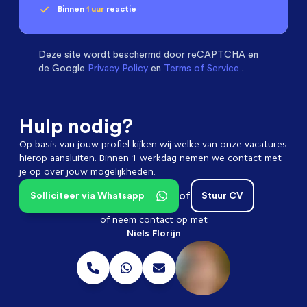
Binnen
1 uur
reactie
Geen klik? Wij vinden de
passende baan
Software & Electrical Engineers
beoordelen ons
met een
9.3
Deze site wordt beschermd door
reCAPTCHA en
de Google
Privacy Policy
en
Terms of Service
.
Hulp nodig?
Op basis van jouw profiel kijken wij welke van onze vacatures
hierop aansluiten. Binnen 1 werkdag nemen we contact met
je op over jouw mogelijkheden.
of
Solliciteer via Whatsapp
Stuur CV
of neem contact op met
Niels Florijn