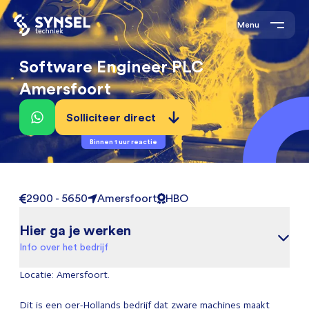
Menu
Software Engineer PLC
Amersfoort
Solliciteer direct
Binnen 1 uur reactie
2900 - 5650
Amersfoort
HBO
Hier ga je werken
Info over het bedrijf
Locatie: Amersfoort.
Dit is een oer-Hollands bedrijf dat zware machines maakt