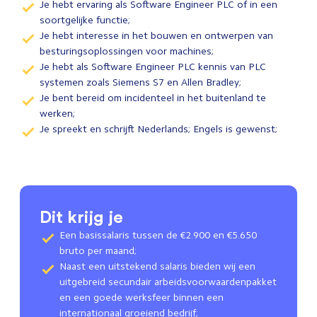
Je hebt ervaring als Software Engineer PLC of in een
soortgelijke functie;
Je hebt interesse in het bouwen en ontwerpen van
besturingsoplossingen voor machines;
Je hebt als Software Engineer PLC kennis van PLC
systemen zoals Siemens S7 en Allen Bradley;
Je bent bereid om incidenteel in het buitenland te
werken;
Je spreekt en schrijft Nederlands; Engels is gewenst;
Dit krijg je
Een basissalaris tussen de €2.900 en €5.650
bruto per maand;
Naast een uitstekend salaris bieden wij een
uitgebreid secundair arbeidsvoorwaardenpakket
en een goede werksfeer binnen een
internationaal groeiend bedrijf;