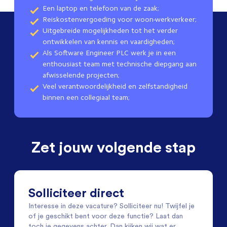
Een laptop en telefoon van de zaak;
Reiskostenvergoeding voor woon-werkverkeer;
Uitgebreide mogelijkheden tot het verder
ontwikkelen van kennis en vaardigheden;
Als Software Engineer PLC werk je in een
enthousiast team met technische diepgang aan
afwisselende projecten;
Veel verantwoordelijkheid en zelfstandigheid
binnen een collegiaal team;
Zet jouw volgende stap
Solliciteer direct
Interesse in deze vacature? Solliciteer nu! Twijfel je
of je geschikt bent voor deze functie? Laat dan
toch je gegevens achter. Dan kijken wij wat er