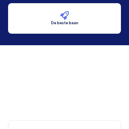
De beste baan
De beste voorwaarden
Alleen vaste banen