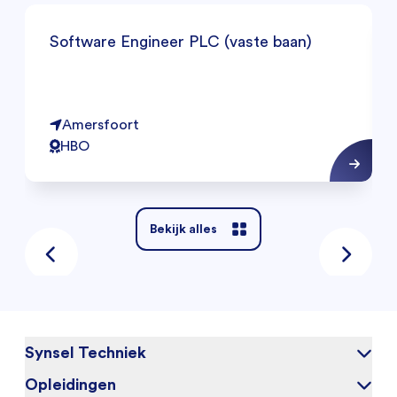
Software Engineer PLC (vaste baan)
Amersfoort
HBO
Bekijk alles
Synsel Techniek
Opleidingen
Over ons