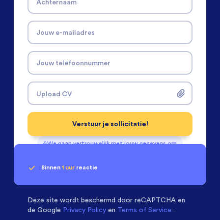
Achternaam
Jouw e-mailadres
Jouw telefoonnummer
Upload CV
Verstuur je sollicitatie!
We gaan vertrouwelijk met jouw gegevens om
Binnen
1 uur
reactie
Geen klik? Wij vinden de
passende baan
Software & Electrical Engineers
beoordelen ons
met een
9.3
Deze site wordt beschermd door
reCAPTCHA en
de Google
Privacy Policy
en
Terms of Service
.