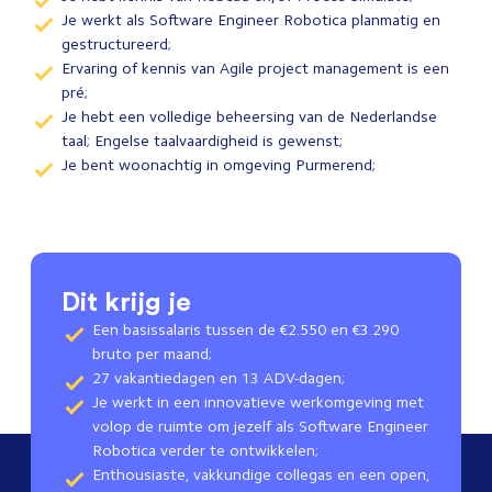
Je werkt als Software Engineer Robotica planmatig en
gestructureerd;
Ervaring of kennis van Agile project management is een
pré;
Je hebt een volledige beheersing van de Nederlandse
taal; Engelse taalvaardigheid is gewenst;
Je bent woonachtig in omgeving Purmerend;
Dit krijg je
Een basissalaris tussen de €2.550 en €3.290
bruto per maand;
27 vakantiedagen en 13 ADV-dagen;
Je werkt in een innovatieve werkomgeving met
volop de ruimte om jezelf als Software Engineer
Robotica verder te ontwikkelen;
Enthousiaste, vakkundige collegas en een open,