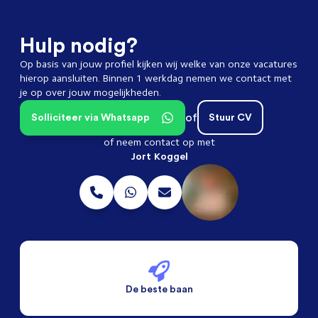
Hulp nodig?
Op basis van jouw profiel kijken wij welke van onze vacatures
hierop aansluiten. Binnen 1 werkdag nemen we contact met
je op over jouw mogelijkheden.
of
Solliciteer via Whatsapp
Stuur CV
of neem contact op met
Jort Koggel
De beste baan
De beste voorwaarden
Alleen vaste banen