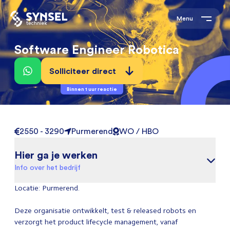
Menu
Software Engineer Robotica
Solliciteer direct
Binnen 1 uur reactie
2550 - 3290
Purmerend
WO / HBO
Hier ga je werken
Info over het bedrijf
Locatie: Purmerend.
Deze organisatie ontwikkelt, test & released robots en
verzorgt het product lifecycle management, vanaf