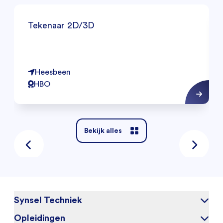
Tekenaar 2D/3D
Heesbeen
HBO
Bekijk alles
Synsel Techniek
Opleidingen
Over ons