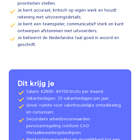
prioriteiten stellen;
Je bent accuraat, kritisch op eigen werk en houdt
rekening met uitvoeringsdetails;
Je bent een teamspeler, communicatief sterk en kunt
ontwerpen afstemmen met uitvoerders;
Je beheerst de Nederlandse taal goed in woord en
geschrift;
Dit krijg je
Salaris: €2800 - €4700 bruto per maand;
Vakantiedagen: 25 vakantiedagen per jaar;
Groei: ruimte voor vakinhoudelijke ontwikkeling
en cursussen;
Secundaire arbeidsvoorwaarden:
pensioenregeling conform CAO
Metaalbewerkingsbedrijven;
Reiskostenvergoeding en mogelijkheid tot een