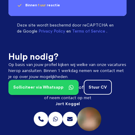
Binnen
1 uur
reactie
Geen klik? Wij vinden de
Mechanical Engineers
beoordelen ons met een
passende baan
9.3
Deze site wordt beschermd door
reCAPTCHA en
de Google
Privacy Policy
en
Terms of Service
.
Hulp nodig?
Op basis van jouw profiel kijken wij welke van onze vacatures
hierop aansluiten. Binnen 1 werkdag nemen we contact met
je op over jouw mogelijkheden.
of
Solliciteer via Whatsapp
Stuur CV
of neem contact op met
Jort Koggel