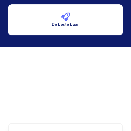
De beste baan
De beste voorwaarden
Alleen vaste banen