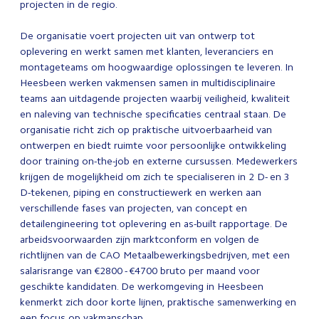
projecten in de regio.
De organisatie voert projecten uit van ontwerp tot
oplevering en werkt samen met klanten, leveranciers en
montageteams om hoogwaardige oplossingen te leveren. In
Heesbeen werken vakmensen samen in multidisciplinaire
teams aan uitdagende projecten waarbij veiligheid, kwaliteit
en naleving van technische specificaties centraal staan. De
organisatie richt zich op praktische uitvoerbaarheid van
ontwerpen en biedt ruimte voor persoonlijke ontwikkeling
door training on-the-job en externe cursussen. Medewerkers
krijgen de mogelijkheid om zich te specialiseren in 2 D- en 3
D-tekenen, piping en constructiewerk en werken aan
verschillende fases van projecten, van concept en
detailengineering tot oplevering en as-built rapportage. De
arbeidsvoorwaarden zijn marktconform en volgen de
richtlijnen van de CAO Metaalbewerkingsbedrijven, met een
salarisrange van €2800 - €4700 bruto per maand voor
geschikte kandidaten. De werkomgeving in Heesbeen
kenmerkt zich door korte lijnen, praktische samenwerking en
een focus op vakmanschap.