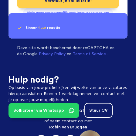
Verstuur je sollicitatie!
We gaan vertrouwelijk met jouw gegevens om
Binnen
1 uur
reactie
Geen klik? Wij vinden de
Operators
beoordelen ons met een
passende baan
9.3
Deze site wordt beschermd door
reCAPTCHA en
de Google
Privacy Policy
en
Terms of Service
.
Hulp nodig?
Op basis van jouw profiel kijken wij welke van onze vacatures
hierop aansluiten. Binnen 1 werkdag nemen we contact met
je op over jouw mogelijkheden.
of
Solliciteer via Whatsapp
Stuur CV
of neem contact op met
Robin van Bruggen