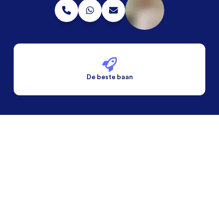
De beste baan
De beste voorwaarden
Alleen vaste banen