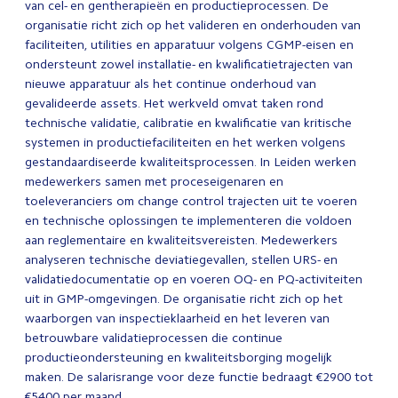
van cel- en gentherapieën en productieprocessen. De
organisatie richt zich op het valideren en onderhouden van
faciliteiten, utilities en apparatuur volgens CGMP-eisen en
ondersteunt zowel installatie- en kwalificatietrajecten van
nieuwe apparatuur als het continue onderhoud van
gevalideerde assets. Het werkveld omvat taken rond
technische validatie, calibratie en kwalificatie van kritische
systemen in productiefaciliteiten en het werken volgens
gestandaardiseerde kwaliteitsprocessen. In Leiden werken
medewerkers samen met proceseigenaren en
toeleveranciers om change control trajecten uit te voeren
en technische oplossingen te implementeren die voldoen
aan reglementaire en kwaliteitsvereisten. Medewerkers
analyseren technische deviatiegevallen, stellen URS- en
validatiedocumentatie op en voeren OQ- en PQ-activiteiten
uit in GMP-omgevingen. De organisatie richt zich op het
waarborgen van inspectieklaarheid en het leveren van
betrouwbare validatieprocessen die continue
productieondersteuning en kwaliteitsborging mogelijk
maken. De salarisrange voor deze functie bedraagt €2900 tot
€5400 per maand.