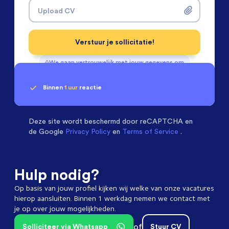
Upload CV
Verstuur je sollicitatie!
We gaan vertrouwelijk met jouw gegevens om
Binnen
1 uur
reactie
Geen klik? Wij vinden de
Chemical Engineers
beoordelen ons met een
passende baan
9.3
Deze site wordt beschermd door
reCAPTCHA en
de Google
Privacy Policy
en
Terms of Service
.
Hulp nodig?
Op basis van jouw profiel kijken wij welke van onze vacatures
hierop aansluiten. Binnen 1 werkdag nemen we contact met
je op over jouw mogelijkheden.
of
Solliciteer via Whatsapp
Stuur CV