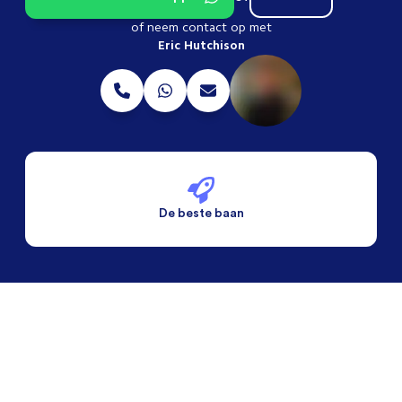
of neem contact op met
Eric Hutchison
De beste baan
De beste voorwaarden
Alleen vaste banen