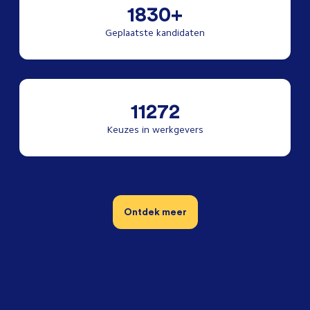
1830+
Geplaatste kandidaten
11272
Keuzes in werkgevers
Ontdek meer