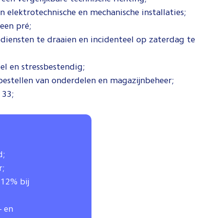
elektrotechnische en mechanische installaties;
een pré;
diensten te draaien en incidenteel op zaterdag te
el en stressbestendig;
 bestellen van onderdelen en magazijnbeheer;
 33;
d;
r;
 12% bij
- en