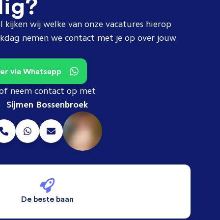
dig?
l kijken wij welke van onze vacatures hierop
erkdag nemen we contact met je op over jouw
teer via Whatsapp
of neem contact op met
Sijmen Bossenbroek
De beste baan
De beste voorwaarden
Alleen vaste banen