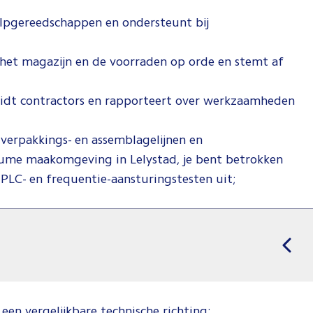
lpgereedschappen en ondersteunt bij
t het magazijn en de voorraden op orde en stemt af
leidt contractors en rapporteert over werkzaamheden
 verpakkings- en assemblagelijnen en
lume maakomgeving in Lelystad, je bent betrokken
ns PLC- en frequentie-aansturingstesten uit;
een vergelijkbare technische richting;