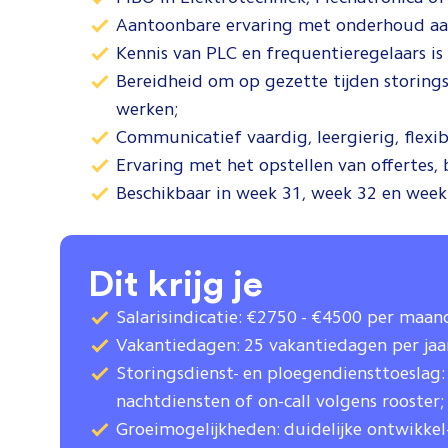
Aantoonbare ervaring met onderhoud aan 
Kennis van PLC en frequentieregelaars is 
Bereidheid om op gezette tijden storings
werken;
Communicatief vaardig, leergierig, flexib
Ervaring met het opstellen van offertes,
Beschikbaar in week 31, week 32 en week
Dit krijg je
Salarisindicatie: €2750 - €4500 per maan
Vakantiedagen: 25 vakantiedagen per jaa
Storingsdienst- en ploegendiensttoeslag:
nachtdiensten of on-call volgens rooster;
Groeimogelijkheden: duidelijke ontwikkel