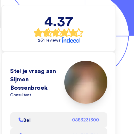
4.37
rs
che
261 reviews
e wil
Stel je vraag aan
an
Sijmen
de
Bossenbroek
zien
Consultant
oen!
l af
Bel
0883231300