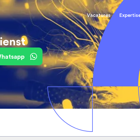
Vacatures
Expertis
ienst
Mechani
(Field) Service Engineers
(Field) Service Engineers
 Whatsapp
Software & Electrical
Software & Electrical
Monteur
Engineers
Engineers
Dienst
Installa
Monteurs binnendienst
Monteurs binnendienst
Operato
Technisch-Commercieel
De best