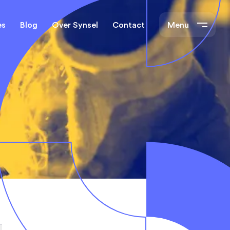
es
Blog
Over Synsel
Contact
Menu
cal Engineers
Mechanical Engineers
s Technische
Monteurs Technische
Dienst
tietechniek
rs
e