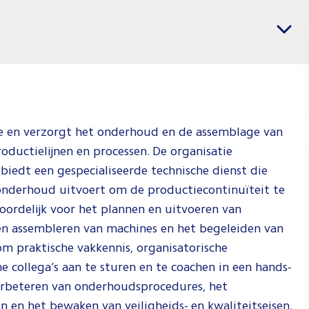
banen
Vacatures per regio
voor
Monteu
Technis
Dienst
Jij weet wat j
ie en verzorgt het onderhoud en de assemblage van
en wij weten
roductielijnen en processen. De organisatie
waar je dat k
iedt een gespecialiseerde technische dienst die
doen. Check 
 onderhoud uitvoert om de productiecontinuïteit te
video om te 
oordelijk voor het plannen en uitvoeren van
hoe wij dat d
 assembleren van machines en het begeleiden van
 om praktische vakkennis, organisatorische
Spee
collega’s aan te sturen en te coachen in een hands-
verbeteren van onderhoudsprocedures, het
 en het bewaken van veiligheids- en kwaliteitseisen.