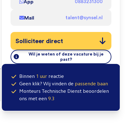
App
0883231300
Mail
talent@synsel.nl
Solliciteer direct
Wil je weten of deze vacature bij je
past?
Binnen
1 uur
reactie
Geen klik? Wij vinden de
passende baan
Monteurs Technische Dienst
beoordelen
ons met een
9.3