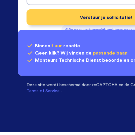
Verstuur je sollicitatie!
We gaan vertrouwelijk met jouw gege
Binnen
1 uur
reactie
Geen klik? Wij vinden de
passende baan
Monteurs Technische Dienst
beoordelen o
Deze site wordt beschermd door
reCAPTCHA en de G
Terms of Service
.