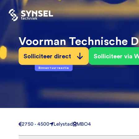
Voorman Technische D
Solliciteer direct
Solliciteer via
Binnen 1 uur reactie
2750 - 4500
Lelystad
MBO4