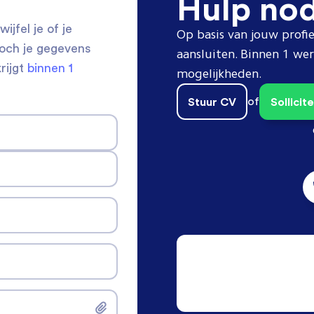
Hulp no
ijfel je of je
Op basis van jouw profie
toch je gegevens
aansluiten. Binnen 1 w
krijgt
binnen 1
mogelijkheden.
Stuur CV
of
Sollici