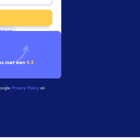
vens om
ns met een
9.3
oogle
Privacy Policy
en