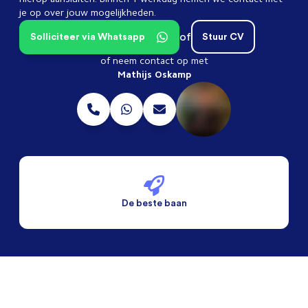
je op over jouw mogelijkheden.
of
Solliciteer via Whatsapp
Stuur CV
of neem contact op met
Mathijs Oskamp
De beste baan
De beste voorwaarden
Alleen vaste banen