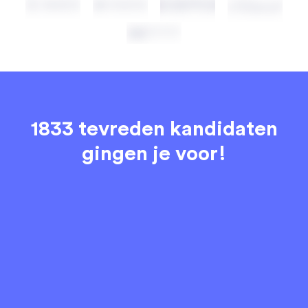
1833 tevreden kandidaten
gingen je voor!