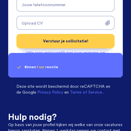
Jouw telefoonnummer
Upload CV
Verstuur je sollicitatie!
We gaan vertrouwelijk met jouw gegevens om
Binnen
1 uur
reactie
Geen klik? Wij vinden de
Chemical Engineers
beoordelen ons met een
passende baan
9.3
Deze site wordt beschermd door
reCAPTCHA en
de Google
Privacy Policy
en
Terms of Service
.
Hulp nodig?
Op basis van jouw profiel kijken wij welke van onze vacatures
hierop aansluiten. Binnen 1 werkdag nemen we contact met