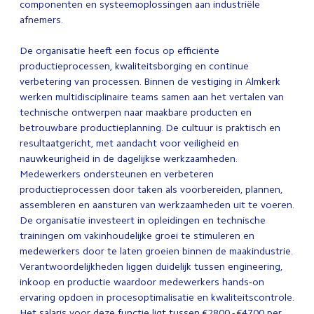
componenten en systeemoplossingen aan industriële
afnemers.
De organisatie heeft een focus op efficiënte
productieprocessen, kwaliteitsborging en continue
verbetering van processen. Binnen de vestiging in Almkerk
werken multidisciplinaire teams samen aan het vertalen van
technische ontwerpen naar maakbare producten en
betrouwbare productieplanning. De cultuur is praktisch en
resultaatgericht, met aandacht voor veiligheid en
nauwkeurigheid in de dagelijkse werkzaamheden.
Medewerkers ondersteunen en verbeteren
productieprocessen door taken als voorbereiden, plannen,
assembleren en aansturen van werkzaamheden uit te voeren.
De organisatie investeert in opleidingen en technische
trainingen om vakinhoudelijke groei te stimuleren en
medewerkers door te laten groeien binnen de maakindustrie.
Verantwoordelijkheden liggen duidelijk tussen engineering,
inkoop en productie waardoor medewerkers hands‑on
ervaring opdoen in procesoptimalisatie en kwaliteitscontrole.
Het salaris voor deze functie ligt tussen €2800 - €4700 per