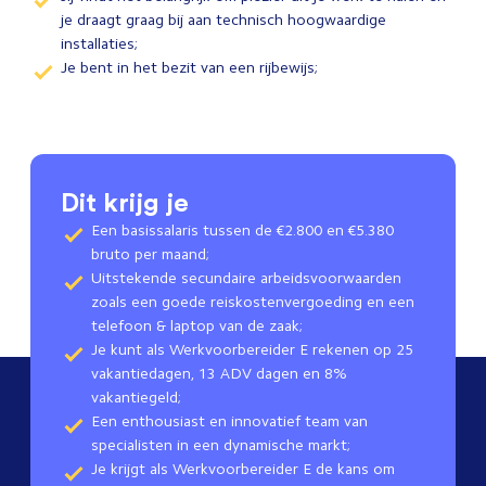
je draagt graag bij aan technisch hoogwaardige
installaties;
Je bent in het bezit van een rijbewijs;
Dit krijg je
Een basissalaris tussen de €2.800 en €5.380
bruto per maand;
Uitstekende secundaire arbeidsvoorwaarden
zoals een goede reiskostenvergoeding en een
telefoon & laptop van de zaak;
Je kunt als Werkvoorbereider E rekenen op 25
vakantiedagen, 13 ADV dagen en 8%
vakantiegeld;
Een enthousiast en innovatief team van
specialisten in een dynamische markt;
Je krijgt als Werkvoorbereider E de kans om