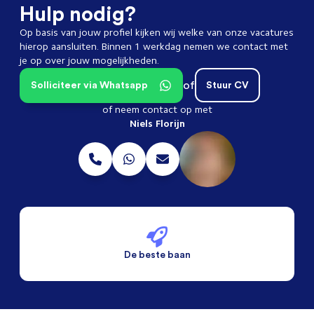
Hulp nodig?
Op basis van jouw profiel kijken wij welke van onze vacatures
hierop aansluiten. Binnen 1 werkdag nemen we contact met
je op over jouw mogelijkheden.
of
Solliciteer via Whatsapp
Stuur CV
of neem contact op met
Niels Florijn
De beste baan
De beste voorwaarden
Alleen vaste banen