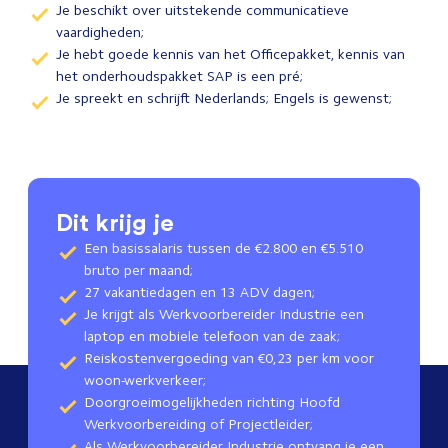
Je beschikt over uitstekende communicatieve
vaardigheden;
Je hebt goede kennis van het Officepakket, kennis van
het onderhoudspakket SAP is een pré;
Je spreekt en schrijft Nederlands; Engels is gewenst;
Dit krijg je
Een basissalaris tussen de €2.800 en €5.510
bruto per maand;
27 vakantiedagen en 13 ADV dagen;
Je krijgt als Werkvoorbereider Industrie een
laptop en mobiele telefoon van de zaak;
Reiskostenvergoeding van €0,23 per km voor
woon-werkverkeer;
Doorgroeimogelijkheden richting Hoofd
Werkvoorbereiding of Projectleider;
Als Werkvoorbereider Industrie ontvang je een