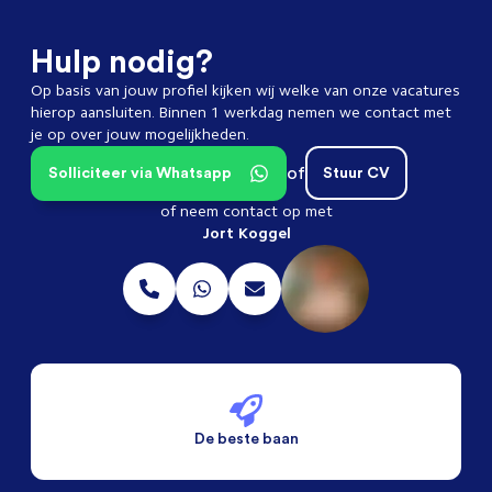
Hulp nodig?
Op basis van jouw profiel kijken wij welke van onze vacatures
hierop aansluiten. Binnen 1 werkdag nemen we contact met
je op over jouw mogelijkheden.
of
Solliciteer via Whatsapp
Stuur CV
of neem contact op met
Jort Koggel
De beste baan
De beste voorwaarden
Alleen vaste banen