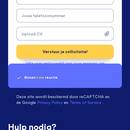
Jouw telefoonnummer
Upload CV
Verstuur je sollicitatie!
We gaan vertrouwelijk met jouw gegevens om
Binnen
1 uur
reactie
Geen klik? Wij vinden de
Mechanical Engineers
beoordelen ons met een
passende baan
9.3
Deze site wordt beschermd door
reCAPTCHA en
de Google
Privacy Policy
en
Terms of Service
.
Hulp nodig?