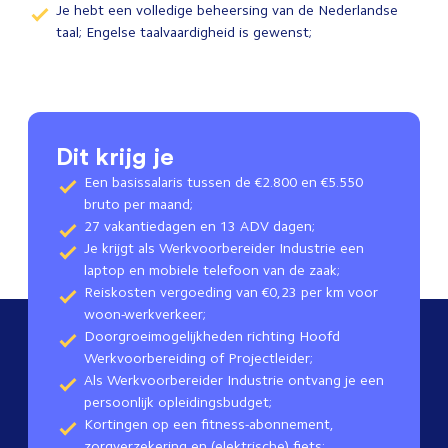
Je hebt een volledige beheersing van de Nederlandse
taal; Engelse taalvaardigheid is gewenst;
Dit krijg je
Een basissalaris tussen de €2.800 en €5.550
bruto per maand;
27 vakantiedagen en 13 ADV dagen;
Je krijgt als Werkvoorbereider Industrie een
laptop en mobiele telefoon van de zaak;
Reiskosten vergoeding van €0,23 per km voor
woon-werkverkeer;
Doorgroeimogelijkheden richting Hoofd
Werkvoorbereiding of Projectleider;
Als Werkvoorbereider Industrie ontvang je een
persoonlijk opleidingsbudget;
Kortingen op een fitness-abonnement,
zorgverzekering en (elektrische) fiets;