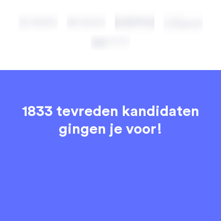
1833 tevreden kandidaten
gingen je voor!