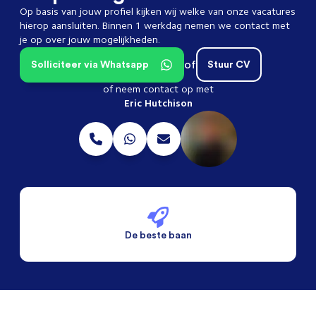
Op basis van jouw profiel kijken wij welke van onze vacatures
hierop aansluiten. Binnen 1 werkdag nemen we contact met
je op over jouw mogelijkheden.
of
Solliciteer via Whatsapp
Stuur CV
of neem contact op met
Eric Hutchison
De beste baan
De beste voorwaarden
Alleen vaste banen