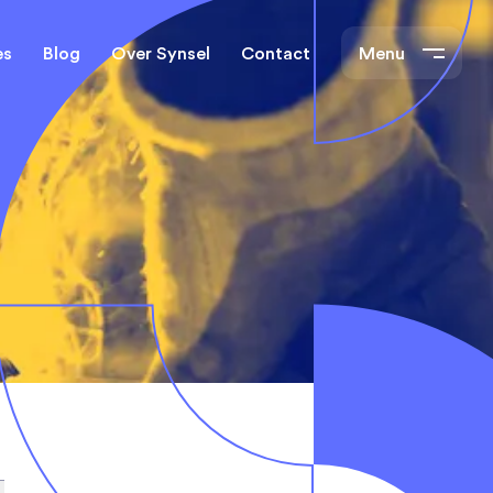
es
Blog
Over Synsel
Contact
Menu
cal Engineers
Mechanical Engineers
s Technische
Monteurs Technische
Dienst
tietechniek
rs
e