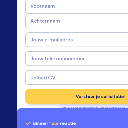
Voornaam
Achternaam
Jouw e-mailadres
Jouw telefoonnummer
Upload CV
Verstuur je sollicitatie!
We gaan vertrouwelijk met jouw gege
Binnen
1 uur
reactie