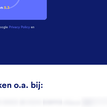
en
9.3
oogle
Privacy Policy
en
en o.a. bij: