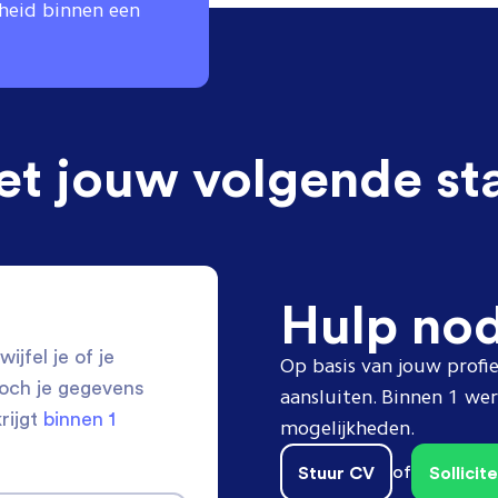
gheid binnen een
et jouw volgende st
Hulp no
ijfel je of je
Op basis van jouw profie
toch je gegevens
aansluiten. Binnen 1 w
krijgt
binnen 1
mogelijkheden.
Stuur CV
of
Sollici