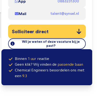
App
0883231300
Mail
talent@synsel.nl
Solliciteer direct
Wil je weten of deze vacature bij je
past?
Binnen
1 uur
reactie
Geen klik? Wij vinden de
passende baan
Chemical Engineers
beoordelen ons met
een
9.3