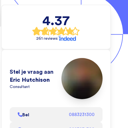
4.37
l
rs
261 reviews
e
e
Stel je vraag aan
eo
Eric Hutchison
oe
Consultant
l
Bel
0883231300