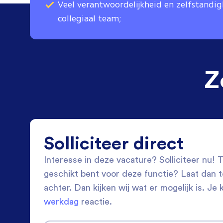
Veel verantwoordelijkheid en zelfstandi
collegiaal team;
Z
Solliciteer direct
Interesse in deze vacature? Solliciteer nu! Tw
geschikt bent voor deze functie? Laat dan 
achter. Dan kijken wij wat er mogelijk is. Je 
werkdag
reactie.