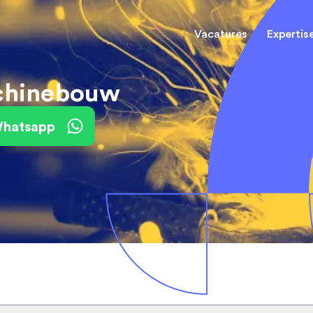
Vacatures
Expertis
chinebouw
Mechani
(Field) Service Engineers
(Field) Service Engineers
 Whatsapp
Software & Electrical
Software & Electrical
Monteur
Engineers
Engineers
Dienst
Installa
Monteurs binnendienst
Monteurs binnendienst
Operato
Technisch-Commercieel
De best