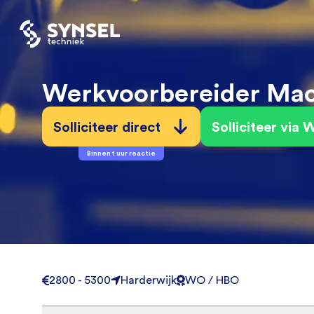
Werkvoorbereider Ma
Solliciteer direct
Solliciteer via
Binnen 1 uur reactie
2800 - 5300
Harderwijk
WO / HBO