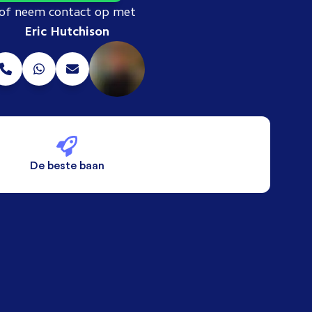
of neem contact op met
Eric Hutchison
De beste baan
De beste voorwaarden
Alleen vaste banen