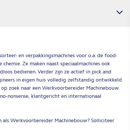
banen
Vacatures per regio
voor
Chemica
Enginee
Jij weet wat j
wil en wij
 sorteer- en verpakkingsmachines voor o.a. de food-
weten waar j
de chemie. Ze maken naast speciaalmachines ook
dat kan doen.
oos bedienen. Verder zijn ze actief in pick and
Check de vid
ineers in eigen huis volledig zelfstandig ontwikkeld
om te zien h
 ze op zoek naar een Werkvoorbereider Machinebouw.
wij dat doen!
, no-nonsense, klantgericht en internationaal
Spee
af
nen als Werkvoorbereider Machinebouw? Solliciteer