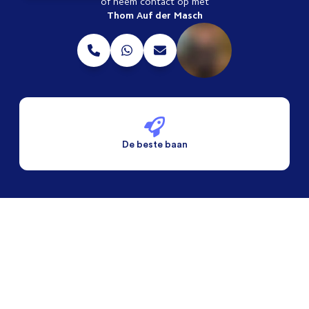
of neem contact op met
Thom Auf der Masch
De beste baan
De beste voorwaarden
Alleen vaste banen