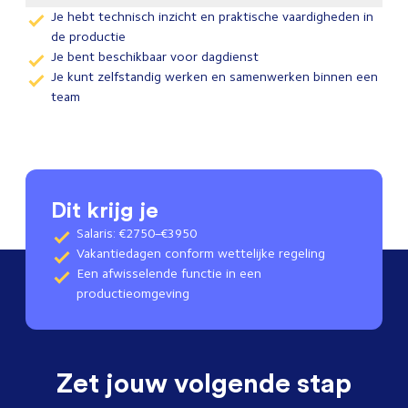
Je hebt technisch inzicht en praktische vaardigheden in
de productie
Je bent beschikbaar voor dagdienst
Je kunt zelfstandig werken en samenwerken binnen een
team
Dit krijg je
Salaris: €2750–€3950
Vakantiedagen conform wettelijke regeling
Een afwisselende functie in een
productieomgeving
Zet jouw volgende stap