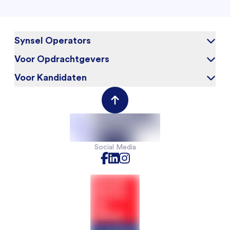
Synsel Operators
Voor Opdrachtgevers
Over ons
Blog
Voor Kandidaten
Waarom Synsel
Werken bij
Werkgeversportal
Werknemersportal
Contact
Social Media