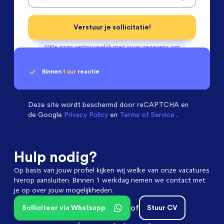
Verstuur je sollicitatie!
We gaan vertrouwelijk met jouw gegevens om
Binnen
1 uur
reactie
Geen klik? Wij vinden de
Machinebouwers
beoordelen ons met een
passende baan
9.3
Deze site wordt beschermd door
reCAPTCHA en
de Google
Privacy Policy
en
Terms of Service
.
Hulp nodig?
Op basis van jouw profiel kijken wij welke van onze vacatures
hierop aansluiten. Binnen 1 werkdag nemen we contact met
je op over jouw mogelijkheden.
of
Solliciteer via Whatsapp
Stuur CV