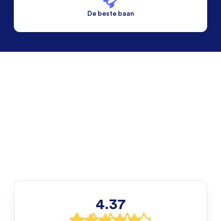
De beste baan
De beste voorwaarden
Alleen vaste banen
4.37