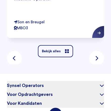
Son en Breugel
MBO3
Bekijk alles
Synsel Operators
Voor Opdrachtgevers
Over ons
Blog
Voor Kandidaten
Waarom Synsel
Werken bij