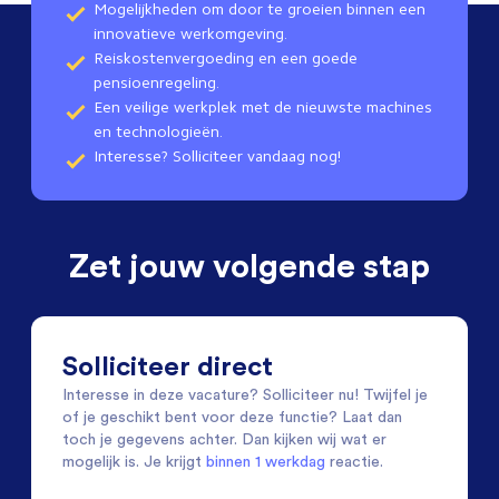
Mogelijkheden om door te groeien binnen een
innovatieve werkomgeving.
Reiskostenvergoeding en een goede
pensioenregeling.
Een veilige werkplek met de nieuwste machines
en technologieën.
Interesse? Solliciteer vandaag nog!
Zet jouw volgende stap
Solliciteer direct
Interesse in deze vacature? Solliciteer nu! Twijfel je
of je geschikt bent voor deze functie? Laat dan
toch je gegevens achter. Dan kijken wij wat er
mogelijk is. Je krijgt
binnen 1 werkdag
reactie.