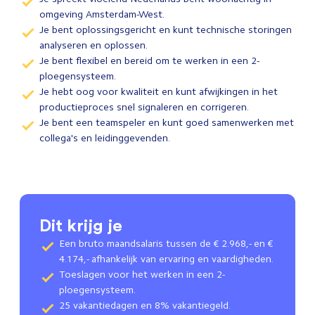
omgeving Amsterdam-West.
Je bent oplossingsgericht en kunt technische storingen
analyseren en oplossen.
Je bent flexibel en bereid om te werken in een 2-
ploegensysteem.
Je hebt oog voor kwaliteit en kunt afwijkingen in het
productieproces snel signaleren en corrigeren.
Je bent een teamspeler en kunt goed samenwerken met
collega's en leidinggevenden.
Dit krijg je
Een bruto maandsalaris tussen de € 2.968,- en €
4.174,- afhankelijk van ervaring en vaardigheden.
Toeslagen voor het werken in een 2-
ploegensysteem.
25 vakantiedagen en 8% vakantiegeld.