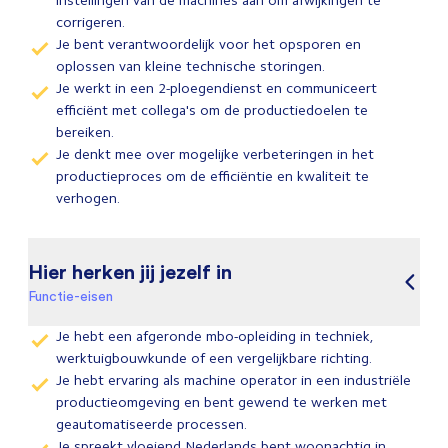
instellingen van de machines aan om afwijkingen te
corrigeren.
Je bent verantwoordelijk voor het opsporen en
oplossen van kleine technische storingen.
Je werkt in een 2-ploegendienst en communiceert
efficiënt met collega's om de productiedoelen te
bereiken.
Je denkt mee over mogelijke verbeteringen in het
productieproces om de efficiëntie en kwaliteit te
verhogen.
Hier herken jij jezelf in
Functie-eisen
Je hebt een afgeronde mbo-opleiding in techniek,
werktuigbouwkunde of een vergelijkbare richting.
Je hebt ervaring als machine operator in een industriële
productieomgeving en bent gewend te werken met
geautomatiseerde processen.
Je spreekt vloeiend Nederlands bent woonachtig in