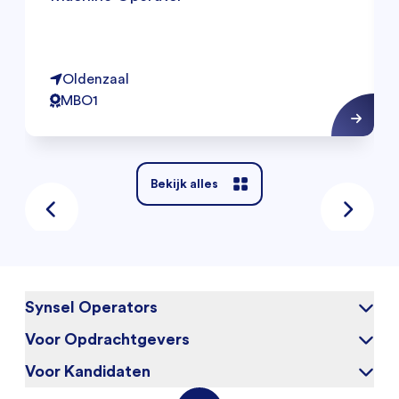
Oldenzaal
MBO1
Bekijk alles
Synsel Operators
Voor Opdrachtgevers
Over ons
Blog
Voor Kandidaten
Waarom Synsel
Werken bij