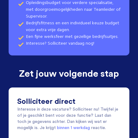
Opleidingsbudget voor verdere specialisatie,
met doorgroeimogelijkheden naar Teamleider of
Supervisor.
Bedrijfsfitness en een individueel keuze budget
voor extra vrije dagen.
Een fijne werksfeer met gezellige bedrijfsuitjes.
Interesse? Solliciteer vandaag nog!
Zet jouw volgende stap
Solliciteer direct
Interesse in deze vacature? Solliciteer nu! Twijfel je
of je geschikt bent voor deze functie? Laat dan
toch je gegevens achter. Dan kijken wij wat er
mogelijk is. Je krijgt
binnen 1 werkdag
reactie.