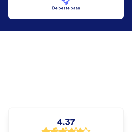
De beste baan
De beste voorwaarden
Alleen vaste banen
4.37