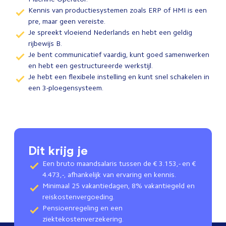
Kennis van productiesystemen zoals ERP of HMI is een
pre, maar geen vereiste.
Je spreekt vloeiend Nederlands en hebt een geldig
rijbewijs B.
Je bent communicatief vaardig, kunt goed samenwerken
en hebt een gestructureerde werkstijl.
Je hebt een flexibele instelling en kunt snel schakelen in
een 3-ploegensysteem.
Dit krijg je
Een bruto maandsalaris tussen de € 3.153,- en €
4.473,-, afhankelijk van ervaring en kennis.
Minimaal 25 vakantiedagen, 8% vakantiegeld en
reiskostenvergoeding.
Pensioenregeling en een
ziektekostenverzekering.