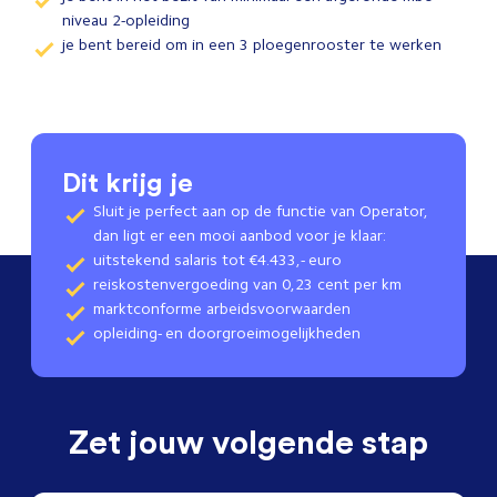
niveau 2-opleiding
je bent bereid om in een 3 ploegenrooster te werken
Dit krijg je
Sluit je perfect aan op de functie van Operator,
dan ligt er een mooi aanbod voor je klaar:
uitstekend salaris tot €4.433,- euro
reiskostenvergoeding van 0,23 cent per km
marktconforme arbeidsvoorwaarden
opleiding- en doorgroeimogelijkheden
Zet jouw volgende stap