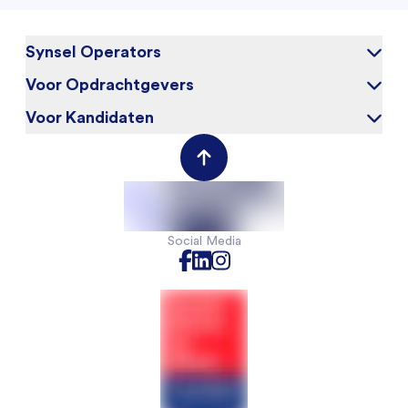
Synsel Operators
Voor Opdrachtgevers
Over ons
Blog
Voor Kandidaten
Waarom Synsel
Werken bij
Werkgeversportal
Werknemersportal
Contact
Social Media