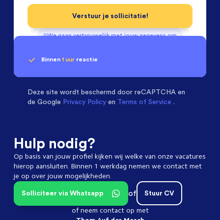
Verstuur je sollicitatie!
We gaan vertrouwelijk met jouw gegevens om
Binnen
1 uur
reactie
Geen klik? Wij vinden de
Machinebouwers
beoordelen ons met een
passende baan
9.3
Deze site wordt beschermd door
reCAPTCHA en
de Google
Privacy Policy
en
Terms of Service
.
Hulp nodig?
Op basis van jouw profiel kijken wij welke van onze vacatures
hierop aansluiten. Binnen 1 werkdag nemen we contact met
je op over jouw mogelijkheden.
of
Solliciteer via Whatsapp
Stuur CV
of neem contact op met