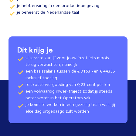
je hebt ervaring in een productieomgeving
je beheerst de Nederlandse taal
Dit krijg je
Uiteraard kun jij voor jouw inzet iets moois
terug verwachten, namelijk:
een basissalaris tussen de € 3153,- en € 4433,-
inclusief toeslag
reiskostenvergoeding van 0,23 cent per km
een volwaardig inwerktraject zodat jij steeds
beter wordt in het Operators vak
je komt te werken in een gezellig team waar jij
elke dag uitgedaagd zult worden