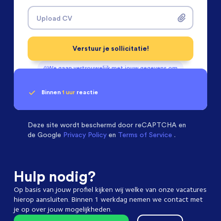
Upload CV
Verstuur je sollicitatie!
We gaan vertrouwelijk met jouw gegevens om
Binnen
1 uur
reactie
Geen klik? Wij vinden de
Machinebouwers
beoordelen ons met een
passende baan
9.3
Deze site wordt beschermd door
reCAPTCHA en
de Google
Privacy Policy
en
Terms of Service
.
Hulp nodig?
Op basis van jouw profiel kijken wij welke van onze vacatures
hierop aansluiten. Binnen 1 werkdag nemen we contact met
je op over jouw mogelijkheden.