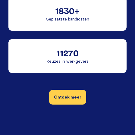
1830+
Geplaatste kandidaten
11270
Keuzes in werkgevers
Ontdek meer