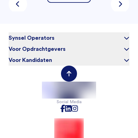
Synsel Operators
Voor Opdrachtgevers
Over ons
Blog
Voor Kandidaten
Waarom Synsel
Werken bij
Werkgeversportal
Werknemersportal
Contact
Social Media