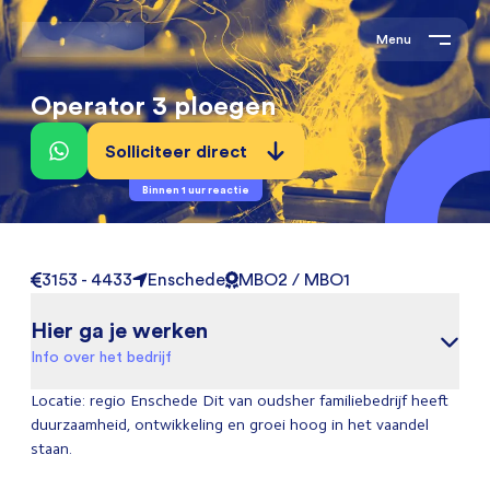
Menu
Operator 3 ploegen
Solliciteer direct
Binnen 1 uur reactie
3153 - 4433
Enschede
MBO2 / MBO1
Hier ga je werken
Info over het bedrijf
Locatie: regio Enschede Dit van oudsher familiebedrijf heeft
duurzaamheid, ontwikkeling en groei hoog in het vaandel
staan.