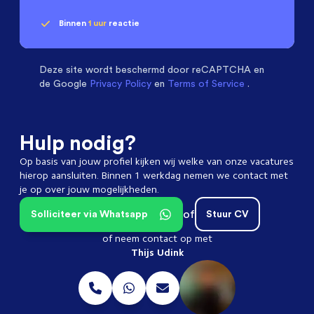
Binnen
1 uur
reactie
Geen klik? Wij vinden de
Machinebouwers
beoordelen ons met een
passende baan
9.3
Deze site wordt beschermd door
reCAPTCHA en
de Google
Privacy Policy
en
Terms of Service
.
Hulp nodig?
Op basis van jouw profiel kijken wij welke van onze vacatures
hierop aansluiten. Binnen 1 werkdag nemen we contact met
je op over jouw mogelijkheden.
of
Solliciteer via Whatsapp
Stuur CV
of neem contact op met
Thijs Udink