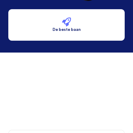
De beste baan
De beste voorwaarden
Alleen vaste banen