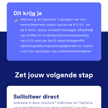
Dit krijg je
Wat kun jij als Operator 3 ploegen van ons
verwachten?een salaris tussen de € 3153,- en
de € 4433,- bruto inclusief toeslagen afhankelijk
van leeftijd en ervaringreiskostenvergoeding
van 0,23 cent per km25 vakantiedagen8%
vakantiegelddoorgroeimogelijkheden en ruimte
voor het aandragen van verbetermethodieken
Zet jouw volgende stap
Solliciteer direct
Interesse in deze vacature? Solliciteer nu! Twijfel je
of je geschikt bent voor deze functie? Laat dan