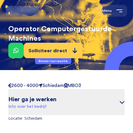
Menu
Operator Computergestuurde
Machines
Solliciteer direct
Binnen 1 uur reactie
2600 - 4000
Schiedam
MBO3
Hier ga je werken
Info over het bedrijf
Locatie: Schiedam.