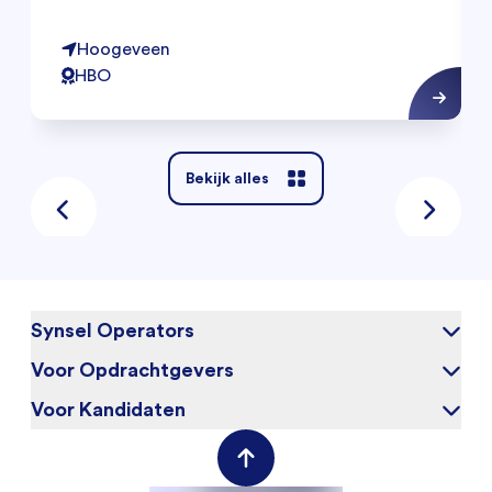
Hoogeveen
HBO
Bekijk alles
Synsel Operators
Voor Opdrachtgevers
Over ons
Blog
Voor Kandidaten
Waarom Synsel
Werken bij
Werkgeversportal
Werknemersportal
Contact