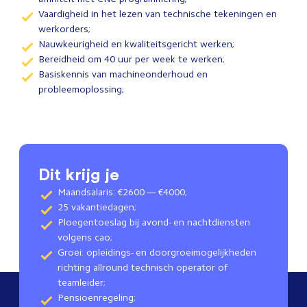
Vaardigheid in het lezen van technische tekeningen en
werkorders;
Nauwkeurigheid en kwaliteitsgericht werken;
Bereidheid om 40 uur per week te werken;
Basiskennis van machineonderhoud en
probleemoplossing;
Dit krijg je
Maandsalaris: €2600 — €4000;
25 vakantiedagen;
Ploegentoeslag bij avond- en nachtdiensten
volgens cao;
Groei: opleidings- en doorgroeimogelijkheden
richting allround technisch operator of
teamleider;
Pensioenregeling;