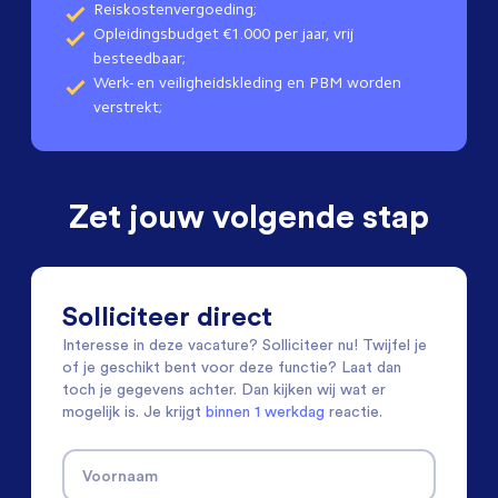
Reiskostenvergoeding;
Opleidingsbudget €1.000 per jaar, vrij
besteedbaar;
Werk- en veiligheidskleding en PBM worden
verstrekt;
Zet jouw volgende stap
Solliciteer direct
Interesse in deze vacature? Solliciteer nu! Twijfel je
of je geschikt bent voor deze functie? Laat dan
toch je gegevens achter. Dan kijken wij wat er
mogelijk is. Je krijgt
binnen 1 werkdag
reactie.
Voornaam