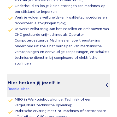
en voer je nabewerkingen uit waar nodig;
Onderhoud en los je kleine storingen aan machines op
om stilstand te beperken;
Werk je volgens veiligheids- en kwaliteitsprocedures en
rapporteer je afwijkingen tijdig;
Je werkt zelfstandig aan het instellen en ombouwen van
CNC-gestuurde snijmachines als Operator
Computergestuurde Machines en voert eerste-lijns
onderhoud uit zoals het verhelpen van mechanische
verstoppingen en eenvoudige aanpassingen, en schakelt
technische dienst in bij complexere of elektrische
storingen;
Hier herken jij jezelf in
Functie-eisen
MBO in Werktuigbouwkunde, Techniek of een
vergelijkbare technische opleiding;
Praktische ervaring met CNC-machines of aantoonbare
affiniteit met CNC-programmering;