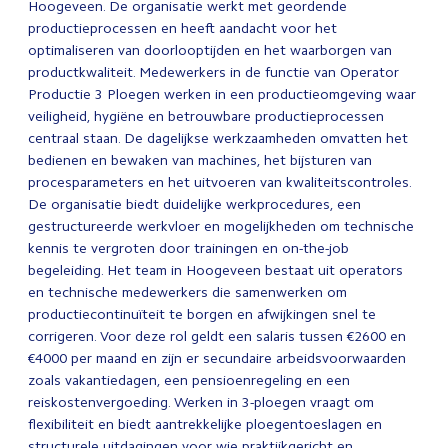
Hoogeveen. De organisatie werkt met geordende
productieprocessen en heeft aandacht voor het
optimaliseren van doorlooptijden en het waarborgen van
productkwaliteit. Medewerkers in de functie van Operator
Productie 3 Ploegen werken in een productieomgeving waar
veiligheid, hygiëne en betrouwbare productieprocessen
centraal staan. De dagelijkse werkzaamheden omvatten het
bedienen en bewaken van machines, het bijsturen van
procesparameters en het uitvoeren van kwaliteitscontroles.
De organisatie biedt duidelijke werkprocedures, een
gestructureerde werkvloer en mogelijkheden om technische
kennis te vergroten door trainingen en on-the-job
begeleiding. Het team in Hoogeveen bestaat uit operators
en technische medewerkers die samenwerken om
productiecontinuïteit te borgen en afwijkingen snel te
corrigeren. Voor deze rol geldt een salaris tussen €2600 en
€4000 per maand en zijn er secundaire arbeidsvoorwaarden
zoals vakantiedagen, een pensioenregeling en een
reiskostenvergoeding. Werken in 3-ploegen vraagt om
flexibiliteit en biedt aantrekkelijke ploegentoeslagen en
structurele uitdagingen voor wie praktijkgericht en