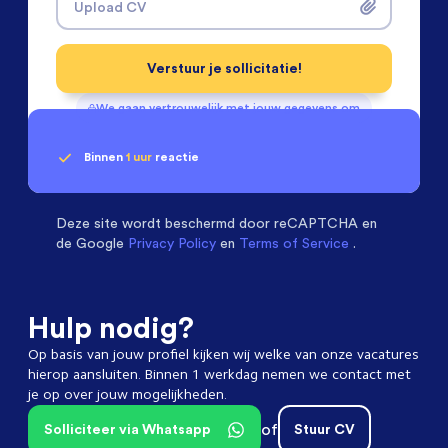
Upload CV
Verstuur je sollicitatie!
We gaan vertrouwelijk met jouw gegevens om
Binnen
1 uur
reactie
Geen klik? Wij vinden de
Machinebouwers
beoordelen ons met een
passende baan
9.3
Deze site wordt beschermd door
reCAPTCHA en
de Google
Privacy Policy
en
Terms of Service
.
Hulp nodig?
Op basis van jouw profiel kijken wij welke van onze vacatures
hierop aansluiten. Binnen 1 werkdag nemen we contact met
je op over jouw mogelijkheden.
of
Solliciteer via Whatsapp
Stuur CV