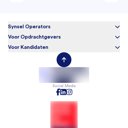
Synsel Operators
Voor Opdrachtgevers
Over ons
Blog
Voor Kandidaten
Waarom Synsel
Werken bij
Werkgeversportal
Werknemersportal
Contact
Social Media