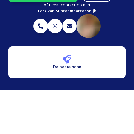
of neem contact op met
Lars van Suntenmaartensdijk
De beste baan
De beste voorwaarden
Alleen vaste banen