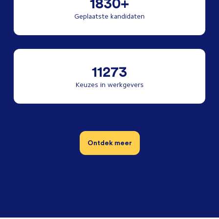
1830+
Geplaatste kandidaten
11273
Keuzes in werkgevers
Ontdek meer