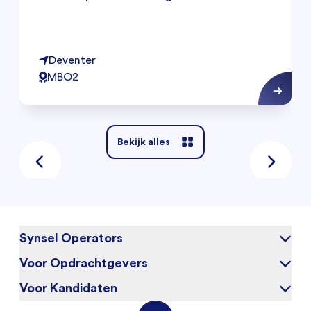
Deventer
MBO2
Bekijk alles
Synsel Operators
Voor Opdrachtgevers
Over ons
Blog
Voor Kandidaten
Waarom Synsel
Werken bij
Werkgeversportal