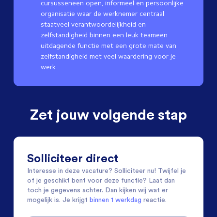
cursusseneen open, informeel en persoonlijke
organisatie waar de werknemer centraal
staatveel verantwoordelijkheid en
zelfstandigheid binnen een leuk teameen
uitdagende functie met een grote mate van
zelfstandigheid met veel waardering voor je
werk
Zet jouw volgende stap
Solliciteer direct
Interesse in deze vacature? Solliciteer nu! Twijfel je
of je geschikt bent voor deze functie? Laat dan
toch je gegevens achter. Dan kijken wij wat er
mogelijk is. Je krijgt
binnen 1 werkdag
reactie.