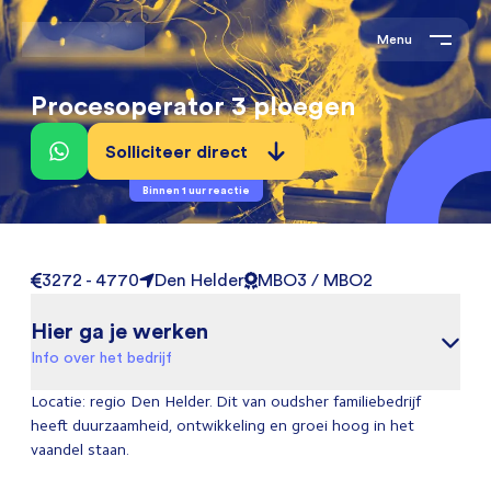
Menu
Procesoperator 3 ploegen
Solliciteer direct
Binnen 1 uur reactie
3272 - 4770
Den Helder
MBO3 / MBO2
Hier ga je werken
Info over het bedrijf
Locatie: regio Den Helder. Dit van oudsher familiebedrijf
heeft duurzaamheid, ontwikkeling en groei hoog in het
vaandel staan.