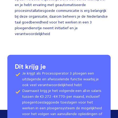
en je hebt ervaring met geautomatiseerde
procesinstallatiesgoede communicatie is erg belangrijk
bij deze organisatie, daarom beheers je de Nederlandse
taal goedbereidheid voor het werken in een 3
ploegendienstje neemt initiatief en je
verantwoordelijkheid
Dit krijg je
Je krijgt als Procesoperator 3 ploegen een
uitdagende en afwisselende functie waarbij je
ook veel verantwoordelijkheid hebt
Daarnaast krijg je het volgende:een all-in salaris
tussen de €3.272 - €4.770- per maand, inclusief
ploegentoeslaggoede toeslagen voor het
werken in een ploegensysteem de mogelijkheid
voor het volgen van aanvullende opleidingen of