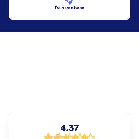
De beste baan
De beste voorwaarden
Alleen vaste banen
4.37