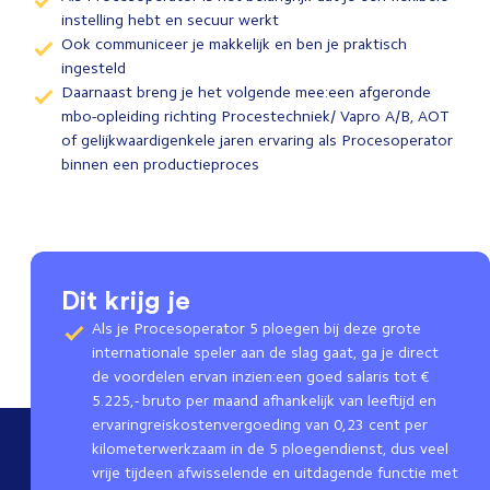
instelling hebt en secuur werkt
Ook communiceer je makkelijk en ben je praktisch
ingesteld
Daarnaast breng je het volgende mee:een afgeronde
mbo-opleiding richting Procestechniek/ Vapro A/B, AOT
of gelijkwaardigenkele jaren ervaring als Procesoperator
binnen een productieproces
Dit krijg je
Als je Procesoperator 5 ploegen bij deze grote
internationale speler aan de slag gaat, ga je direct
de voordelen ervan inzien:een goed salaris tot €
5.225,- bruto per maand afhankelijk van leeftijd en
ervaringreiskostenvergoeding van 0,23 cent per
kilometerwerkzaam in de 5 ploegendienst, dus veel
vrije tijdeen afwisselende en uitdagende functie met