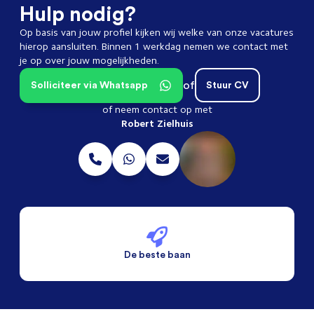
Hulp nodig?
Op basis van jouw profiel kijken wij welke van onze vacatures
hierop aansluiten. Binnen 1 werkdag nemen we contact met
je op over jouw mogelijkheden.
of
Solliciteer via Whatsapp
Stuur CV
of neem contact op met
Robert Zielhuis
De beste baan
De beste voorwaarden
Alleen vaste banen