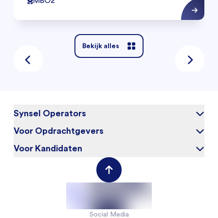
MBO2
Bekijk alles
Synsel Operators
Voor Opdrachtgevers
Over ons
Blog
Voor Kandidaten
Waarom Synsel
Werken bij
Werkgeversportal
Werknemersportal
Contact
Social Media