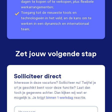
dagen te kopen of te verkopen, plus flexibele
werkarrangementen;
Toegang tot de nieuwste tools en
technologieën in het veld, en de kans om te
werken in een dynamisch en internationaal
team;
Zet jouw volgende stap
Solliciteer direct
Interesse in deze vacature? Solliciteer nu! Twijfel je
of je geschikt bent voor deze functie? Laat dan
toch je gegevens achter. Dan kijken wij wat er
mogelijk is. Je krijgt
binnen 1 werkdag
reactie.
Voornaam