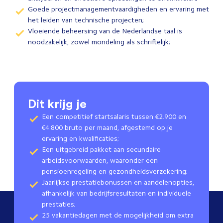
Goede projectmanagementvaardigheden en ervaring met
het leiden van technische projecten;
Vloeiende beheersing van de Nederlandse taal is
noodzakelijk, zowel mondeling als schriftelijk;
Dit krijg je
Een competitief startsalaris tussen €2.900 en
€4.800 bruto per maand, afgestemd op je
ervaring en kwalificaties;
Een uitgebreid pakket aan secundaire
arbeidsvoorwaarden, waaronder een
pensioenregeling en gezondheidsverzekering;
Jaarlijkse prestatiebonussen en aandelenopties,
afhankelijk van bedrijfsresultaten en individuele
prestaties;
25 vakantiedagen met de mogelijkheid om extra