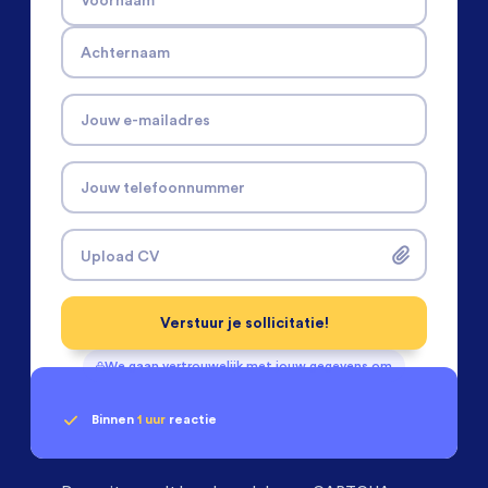
Achternaam
Jouw e-mailadres
Jouw telefoonnummer
Upload CV
Verstuur je sollicitatie!
We gaan vertrouwelijk met jouw gegevens om
Binnen
1 uur
reactie
Geen klik? Wij vinden de
passende baan
Software & Electrical Engineers
beoordelen ons
met een
9.3