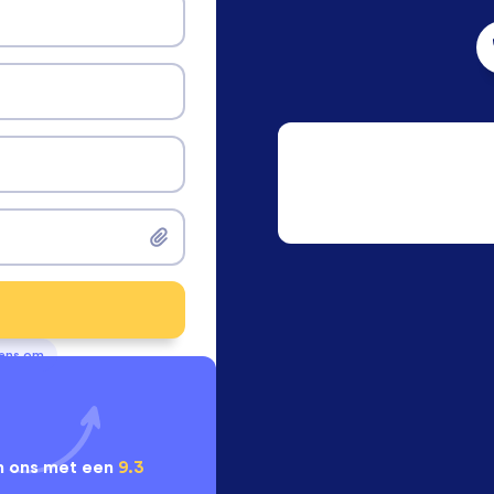
vens om
 ons met een
9.3