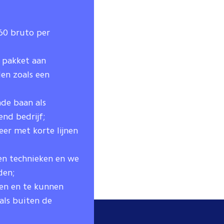
660 bruto per
d pakket aan
en zoals een
nde baan als
end bedrijf;
er met korte lijnen
en technieken en we
den;
ien en te kunnen
als buiten de