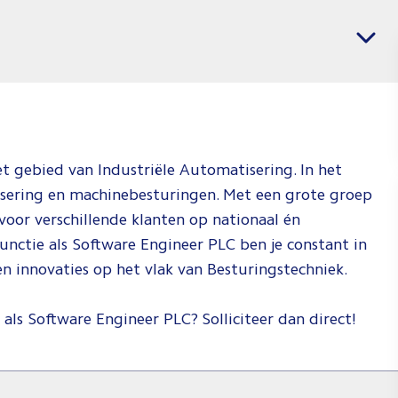
banen
Vacatures per regio
voor
Softwar
&
Electric
Enginee
het gebied van Industriële Automatisering. In het
Jij weet wat j
sering en machinebesturingen. Met een grote groep
wil en wij
 voor verschillende klanten op nationaal én
weten waar j
functie als Software Engineer PLC ben je constant in
dat kan doen.
 innovaties op het vlak van Besturingstechniek.
Check de vid
om te zien h
 als Software Engineer PLC? Solliciteer dan direct!
wij dat doen!
Spee
af