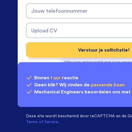
Jouw telefoonnummer
Upload CV
Verstuur je sollicitatie!
We gaan vertrouwelijk met jouw gege
Binnen
1 uur
reactie
Geen klik? Wij vinden de
passende baan
Mechanical Engineers
beoordelen ons met
Deze site wordt beschermd door
reCAPTCHA en de G
Terms of Service
.