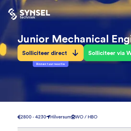
Junior Mechanical Eng
Solliciteer direct
Solliciteer via
Binnen 1 uur reactie
2800 - 4230
Hilversum
WO / HBO