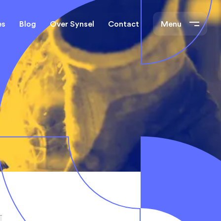
es
Blog
Over Synsel
Contact
Menu
cal Engineers
Mechanical Engineers
s Technische
Monteurs Technische
Dienst
tietechniek
rs
e