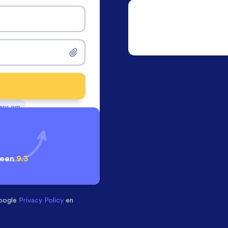
vens om
 een
9.3
oogle
Privacy Policy
en