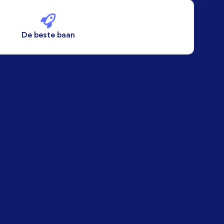
De beste baan
De beste voorwaarden
Alleen vaste banen