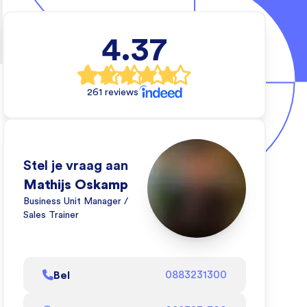
4.37
cal
rs
261 reviews
e wil
 waar
en.
eo
Stel je vraag aan
e wij
Mathijs Oskamp
Business Unit Manager /
Sales Trainer
l af
Bel
0883231300