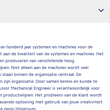
banen
Vacatures per regio
voor
Mechani
Enginee
Jij weet wat j
en wij weten
an honderd jaar systemen en machines voor de
je dat kan do
t aan de kwaliteit van de systemen en machines. Het
Check de vid
n en produceren van verschillende hoog
om te zien ho
jnen. Niet alleen aan de machines wordt veel
dat doen!
 staan binnen de organisatie centraal. De
n zijn organisatie. Door samen kennis en kunde te
Spee
Junior Mechanical Engineer is verantwoordelijk voor
 productielijnen. Het probleem van de klant wordt
passende oplossing met gebruik van jouw creativiteit.
de regio Hilversum.