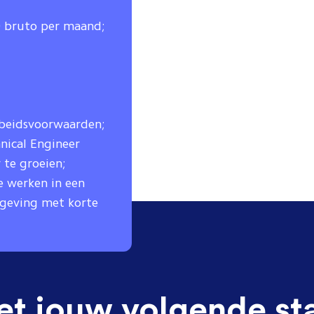
30 bruto per maand;
rbeidsvoorwaarden;
nical Engineer
 te groeien;
e werken in een
mgeving met korte
et jouw volgende st