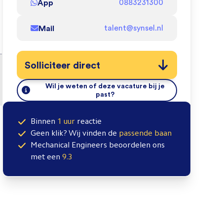
App
0883231300
Mail
talent@synsel.nl
Solliciteer direct
Wil je weten of deze vacature bij je
past?
Binnen
1 uur
reactie
Geen klik? Wij vinden de
passende baan
Mechanical Engineers
beoordelen ons
met een
9.3