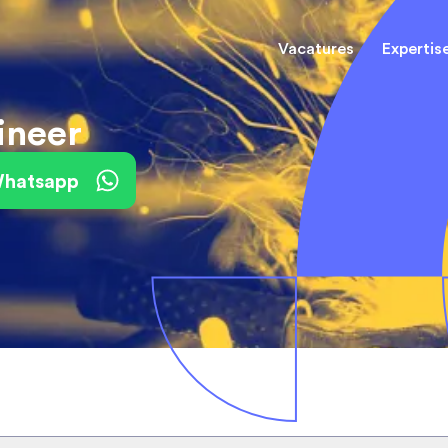
Vacatures
Expertis
ineer
Mechani
(Field) Service Engineers
(Field) Service Engineers
 Whatsapp
Software & Electrical
Software & Electrical
Monteur
Engineers
Engineers
Dienst
Installa
Monteurs binnendienst
Monteurs binnendienst
Operato
Technisch-Commercieel
De best