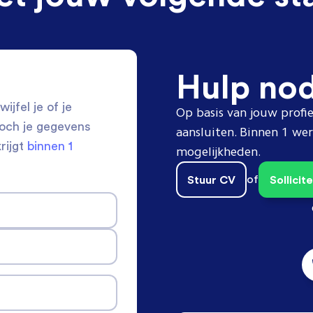
Hulp no
ijfel je of je
Op basis van jouw profie
toch je gegevens
aansluiten. Binnen 1 w
krijgt
binnen 1
mogelijkheden.
Stuur CV
of
Sollici