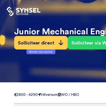
Junior Mechanical Eng
Solliciteer direct
Solliciteer via
Binnen 1 uur reactie
2800 - 4290
Hilversum
WO / HBO