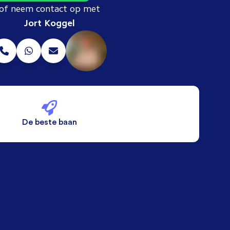
of neem contact op met
Jort Koggel
De beste baan
De beste voorwaarden
Alleen vaste banen