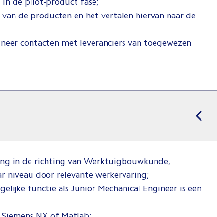
in de pilot-product fase;
s van de producten en het vertalen hiervan naar de
ineer contacten met leveranciers van toegewezen
ng in de richting van Werktuigbouwkunde,
ar niveau door relevante werkervaring;
gelijke functie als Junior Mechanical Engineer is een
s Siemens NX of Matlab;