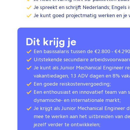
Je spreekt en schrijft Nederlands; Engels 
Je kunt goed projectmatig werken en je
Dit krijg je
Een basissalaris tussen de €2.800 - €4.2
Uitstekende secundaire arbeidsvoorwaar
Je kunt als Junior Mechanical Engineer r
vakantiedagen, 13 ADV dagen en 8% vaka
Een goede reiskostenvergoeding;
Een enthousiast en innovatief team van s
dynamische- en internationale markt;
Je krijgt als Junior Mechanical Engineer
mee te werken aan het uitbreiden van de
jezelf verder te ontwikkelen;