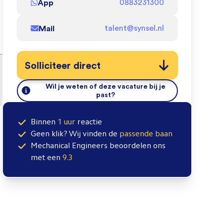
App
0883231300
Mail
talent@synsel.nl
Solliciteer direct
Wil je weten of deze vacature bij je
past?
Binnen
1 uur
reactie
Geen klik? Wij vinden de
passende baan
Mechanical Engineers
beoordelen ons
met een
9.3