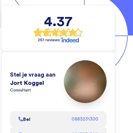
4.37
cal
rs
261 reviews
e wil
 waar
en.
eo
Stel je vraag aan
e wij
Jort Koggel
Consultant
l af
Bel
0883231300