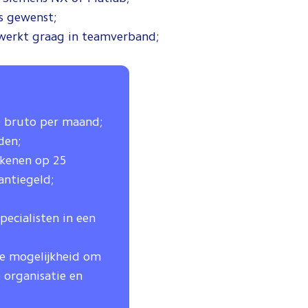
is gewenst;
 werkt graag in teamverband;
90 bruto per maand;
den;
ekenen op 25
ntiegeld;
pecialisten in een
 de mogelijkheid om
 organisatie en