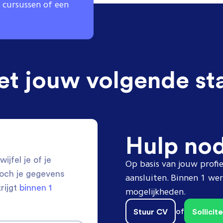
 cursussen of een
et jouw volgende st
Hulp no
ijfel je of je
Op basis van jouw profie
toch je gegevens
aansluiten. Binnen 1 w
krijgt
binnen 1
mogelijkheden.
Stuur CV
of
Sollici