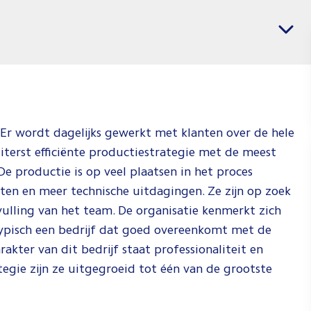
banen
Vacatures per regio
voor
Mechani
Enginee
Jij weet wat j
en wij weten
! Er wordt dagelijks gewerkt met klanten over de hele
je dat kan do
terst efficiënte productiestrategie met de meest
Check de vid
 productie is op veel plaatsen in het proces
om te zien ho
ten en meer technische uitdagingen. Ze zijn op zoek
dat doen!
vulling van het team. De organisatie kenmerkt zich
Typisch een bedrijf dat goed overeenkomt met de
Spee
rakter van dit bedrijf staat professionaliteit en
tegie zijn ze uitgegroeid tot één van de grootste