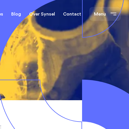
es
Blog
Over Synsel
Contact
Menu
cal Engineers
Mechanical Engineers
s Technische
Monteurs Technische
Dienst
tietechniek
rs
e