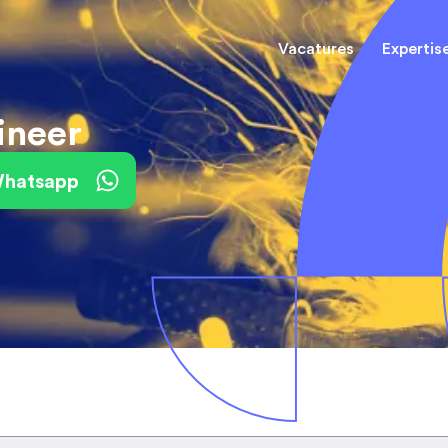
Vacatures
Expertis
ineer
Mechani
(Field) Service Engineers
(Field) Service Engineers
 Whatsapp
Software & Electrical
Software & Electrical
Monteur
Engineers
Engineers
Dienst
Installa
Monteurs binnendienst
Monteurs binnendienst
Operato
Technisch-Commercieel
De best