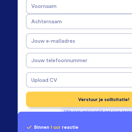
Voornaam
Achternaam
Jouw e-mailadres
Jouw telefoonnummer
Upload CV
Verstuur je sollicitatie!
We gaan vertrouwelijk met jouw gege
Binnen
1 uur
reactie