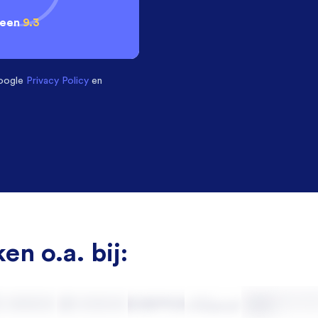
 een
9.3
oogle
Privacy Policy
en
en o.a. bij: