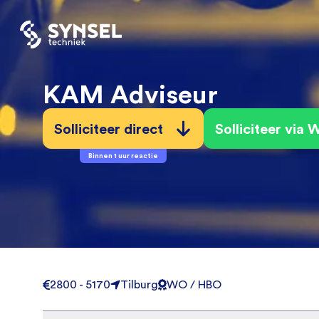
KAM Adviseur
Solliciteer direct
Solliciteer via
Binnen 1 uur reactie
2800 - 5170
Tilburg
WO / HBO