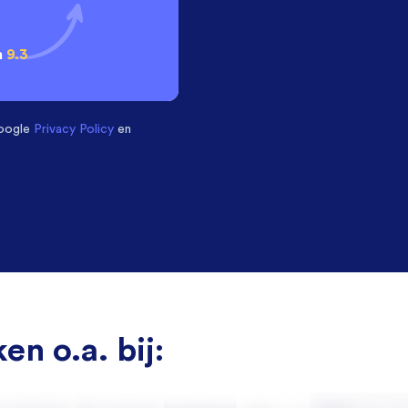
n
9.3
oogle
Privacy Policy
en
en o.a. bij: