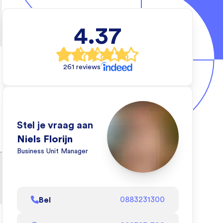
tietechniek
4.37
e wil en wij
 dat kan doen.
261 reviews
eo om te zien
oen!
l af
Stel je vraag aan
Niels Florijn
Business Unit Manager
Bel
0883231300