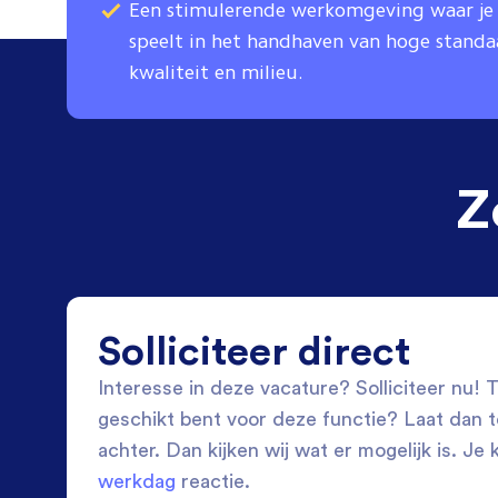
Een stimulerende werkomgeving waar je e
speelt in het handhaven van hoge standaa
kwaliteit en milieu.
Z
Solliciteer direct
Interesse in deze vacature? Solliciteer nu! Tw
geschikt bent voor deze functie? Laat dan 
achter. Dan kijken wij wat er mogelijk is. Je 
werkdag
reactie.