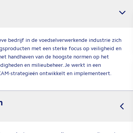
voor
Vacatures per regio
Installa
Jij weet wat j
weten waar je
ieve bedrijf in de voedselverwerkende industrie zich
Check de vid
sproducten met een sterke focus op veiligheid en
hoe wij dat d
n het handhaven van de hoogste normen op het
digheden en milieubeheer. Je werkt in een
Spee
KAM-strategieën ontwikkelt en implementeert.
n