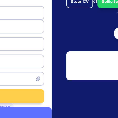
Stuur CV
of
Sollici
vens om