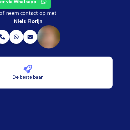
teer via Whatsapp
of neem contact op met
Niels Florijn
De beste baan
De beste voorwaarden
Alleen vaste banen