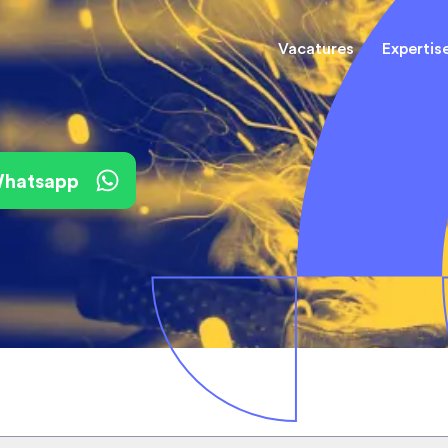
Vacatures
Expertis
Mechani
(Field) Service Engineers
(Field) Service Engineers
 Whatsapp
Software & Electrical
Software & Electrical
Monteur
Engineers
Engineers
Dienst
Installa
Monteurs binnendienst
Monteurs binnendienst
Operato
Technisch-Commercieel
De best