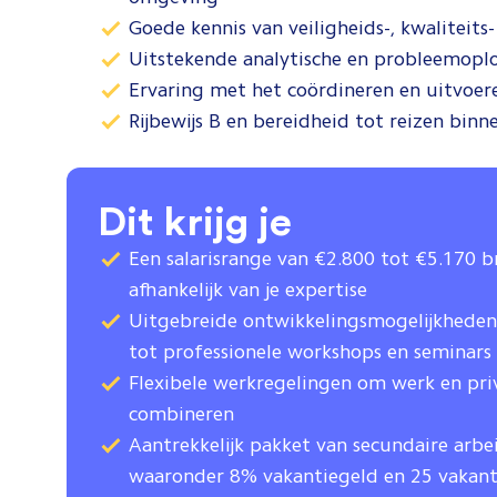
Goede kennis van veiligheids-, kwaliteit
Uitstekende analytische en probleemopl
Ervaring met het coördineren en uitvoe
Rijbewijs B en bereidheid tot reizen binn
Dit krijg je
Een salarisrange van €2.800 tot €5.170 
afhankelijk van je expertise
Uitgebreide ontwikkelingsmogelijkheden,
tot professionele workshops en seminars
Flexibele werkregelingen om werk en pri
combineren
Aantrekkelijk pakket van secundaire arb
waaronder 8% vakantiegeld en 25 vakan