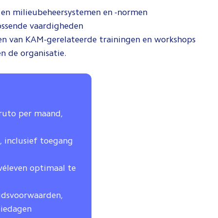
s- en milieubeheersystemen en -normen
ossende vaardigheden
ren van KAM-gerelateerde trainingen en workshops
en de organisatie.
bruto per maand,
 inclusief toegang
véleven optimaal te
eidsvoorwaarden,
tiedagen