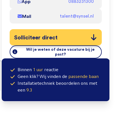
App
0883231300
Mail
talent@synsel.nl
Solliciteer direct
Wil je weten of deze vacature bij je
past?
Binnen
1 uur
reactie
Geen klik? Wij vinden de
passende baan
Installatietechniek
beoordelen ons met
een
9.3