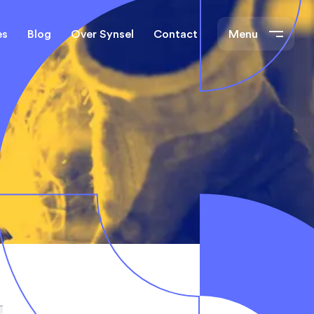
es
Blog
Over Synsel
Contact
Menu
cal Engineers
Mechanical Engineers
s Technische
Monteurs Technische
Dienst
tietechniek
rs
e banen