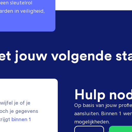
en sleutelrol
rden in veiligheid,
et jouw volgende st
Hulp no
ijfel je of je
Op basis van jouw profie
toch je gegevens
aansluiten. Binnen 1 w
krijgt
binnen 1
mogelijkheden.