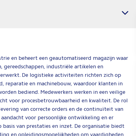
voor
Vacatures per regio
Installa
Jij weet wat j
weten waar je
Check de vid
hoe wij dat d
strie en beheert een geautomatiseerd magazijn waar
 gereedschappen, industriële artikelen en
Spee
werkt. De logistieke activiteiten richten zich op
d, reparatie en machinebouw, waardoor klanten in
 worden bediend. Medewerkers werken in een veilige
ht voor procesbetrouwbaarheid en kwaliteit. De rol
levering van correcte orders en de continuïteit van
 aandacht voor persoonlijke ontwikkeling en er
sis van prestaties en inzet. De organisatie biedt
iding en opleidingsmogelijkheden om vaardigheden