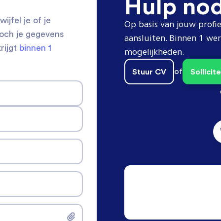
Hulp no
ijfel je of je
Op basis van jouw profie
toch je gegevens
aansluiten. Binnen 1 w
krijgt
binnen 1
mogelijkheden.
Stuur CV
of
Sollici