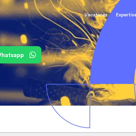
Vacatures
Expertis
Mechani
(Field) Service Engineers
(Field) Service Engineers
 Whatsapp
Software & Electrical
Software & Electrical
Monteur
Engineers
Engineers
Dienst
Installa
Monteurs binnendienst
Monteurs binnendienst
Operato
Technisch-Commercieel
De best