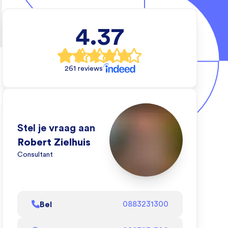
tietechniek
4.37
e wil en wij
 dat kan doen.
261 reviews
eo om te zien
oen!
l af
Stel je vraag aan
Robert Zielhuis
Consultant
Bel
0883231300