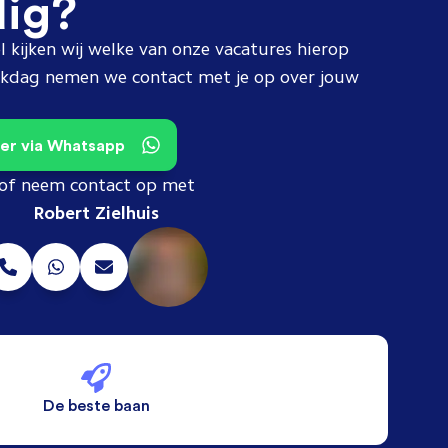
dig?
l kijken wij welke van onze vacatures hierop
erkdag nemen we contact met je op over jouw
teer via Whatsapp
of neem contact op met
Robert Zielhuis
De beste baan
De beste voorwaarden
Alleen vaste banen