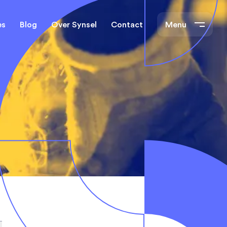
es
Blog
Over Synsel
Contact
Menu
cal Engineers
Mechanical Engineers
s Technische
Monteurs Technische
Dienst
tietechniek
rs
e banen