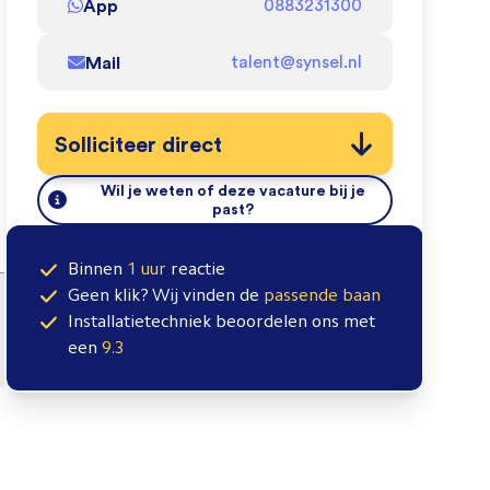
App
0883231300
Mail
talent@synsel.nl
Solliciteer direct
Wil je weten of deze vacature bij je
past?
Binnen
1 uur
reactie
Geen klik? Wij vinden de
passende baan
Installatietechniek
beoordelen ons met
een
9.3