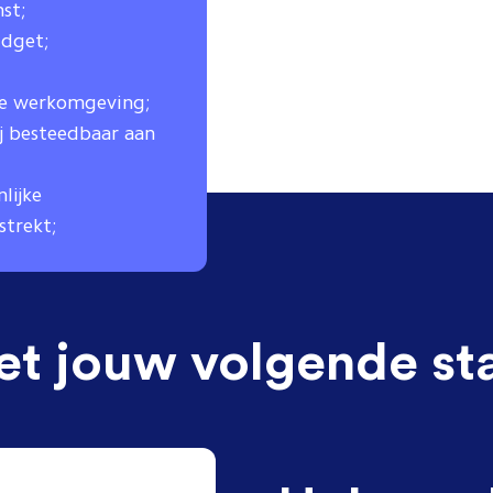
st;
udget;
ne werkomgeving;
j besteedbaar aan
lijke
trekt;
et jouw volgende st