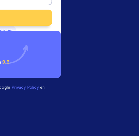
vens om
n
9.3
oogle
Privacy Policy
en