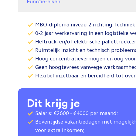
Functie-eisen
MBO-diploma niveau 2 richting Techniek 
0-2 jaar werkervaring in een logistieke 
Heftruck- en/of elektrische pallettruckcert
Ruimtelijk inzicht en technisch problee
Hoog concentratievermogen en oog voor 
Geen hoogtevrees vanwege werkzaamhede
Flexibel inzetbaar en bereidheid tot ov
Dit krijg je
Salaris: €2600 - €4000 per maand;
Boventijdse vakantiedagen met mogelijk
voor extra inkomen;