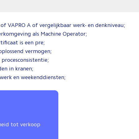
of VAPRO A of vergelijkbaar werk- en denkniveau;
werkomgeving als Machine Operator;
ificaat is een pre;
moplossend vermogen;
procesconsistentie;
n in kranen;
erwerk en weekenddiensten;
heid tot verkoop