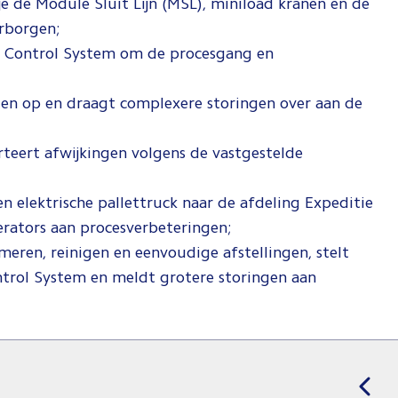
e de Module Sluit Lijn (MSL), miniload kranen en de
arborgen;
e Control System om de procesgang en
ingen op en draagt complexere storingen over aan de
orteert afwijkingen volgens de vastgestelde
en elektrische pallettruck naar de afdeling Expeditie
rators aan procesverbeteringen;
smeren, reinigen en eenvoudige afstellingen, stelt
trol System en meldt grotere storingen aan