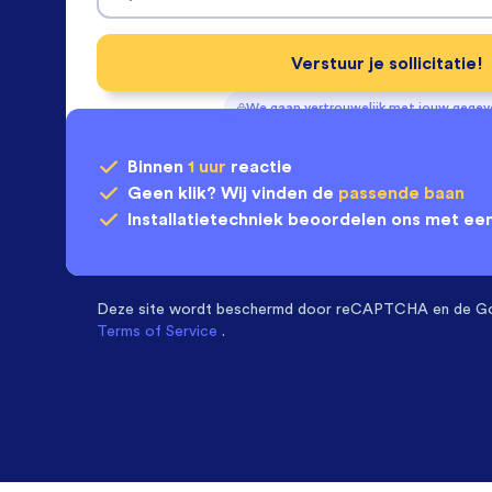
Verstuur je sollicitatie!
We gaan vertrouwelijk met jouw gege
Binnen
1 uur
reactie
Geen klik? Wij vinden de
passende baan
Installatietechniek
beoordelen ons met ee
Deze site wordt beschermd door
reCAPTCHA en de G
Terms of Service
.