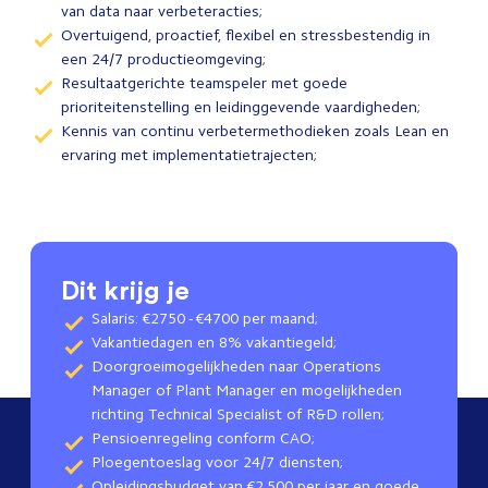
van data naar verbeteracties;
Overtuigend, proactief, flexibel en stressbestendig in
een 24/7 productieomgeving;
Resultaatgerichte teamspeler met goede
prioriteitenstelling en leidinggevende vaardigheden;
Kennis van continu verbetermethodieken zoals Lean en
ervaring met implementatietrajecten;
Dit krijg je
Salaris: €2750 - €4700 per maand;
Vakantiedagen en 8% vakantiegeld;
Doorgroeimogelijkheden naar Operations
Manager of Plant Manager en mogelijkheden
richting Technical Specialist of R&D rollen;
Pensioenregeling conform CAO;
Ploegentoeslag voor 24/7 diensten;
Opleidingsbudget van €2.500 per jaar en goede