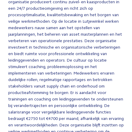
organisatie produceert continu zuivel- en kaasproducten in
een 24/7 productieomgeving en richt zich op
procesoptimalisatie, kwaliteitsbewaking en het borgen van
veilige werkmethoden. Op de locatie in Lutjewinkel werken
medewerkers nauw samen aan het opstellen van
jaarplanningen, het beheren van asset masterplannen en het
verbeteren van operationele prestaties. Deze organisatie
investeert in technische en organisatorische verbeteringen
en biedt ruimte voor professionele ontwikkeling van
leidinggevenden en operators. De cultuur op locatie
stimuleert coaching, probleemoplossing en het
implementeren van verbeteringen. Medewerkers ervaren
duidelijke rollen, regelmatige rapportages en betrokken
stakeholders vanuit supply chain en onderhoud om
productieafstemming te borgen. Er is aandacht voor
trainingen en coaching om leidinggevenden te ondersteunen
bij verandertrajecten en persoonlijke ontwikkeling. De
salarisrange voor vergelijkbare leidinggevende functies
bedraagt €2750 tot €4700 per maand, afhankelijk van ervaring
en verantwoordelijkheden. Deze organisatie blijft inzetten op
veilige werkmethoden en continue verbetering om de