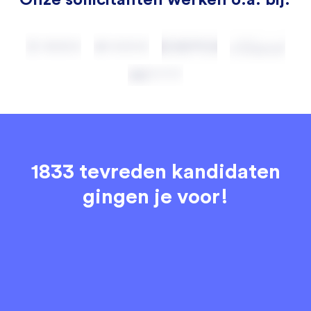
1833 tevreden kandidaten
gingen je voor!