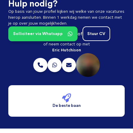
Hulp nodig?
Op basis van jouw profiel kijken wij welke van onze vacatures
hierop aansluiten. Binnen 1 werkdag nemen we contact met
je op over jouw mogelijkheden.
of
Solliciteer via Whatsapp
Stuur CV
of neem contact op met
Eric Hutchison
De beste baan
De beste voorwaarden
Alleen vaste banen