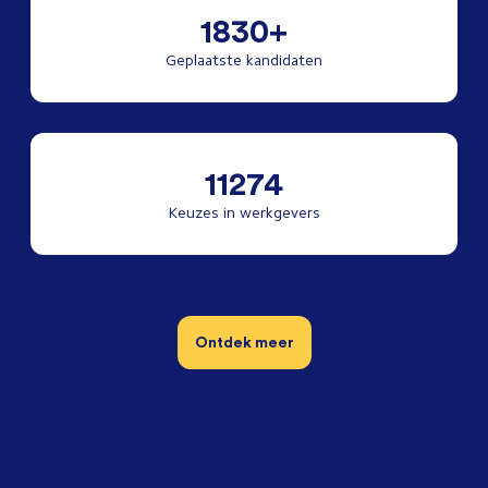
1830+
Geplaatste kandidaten
11274
Keuzes in werkgevers
Ontdek meer