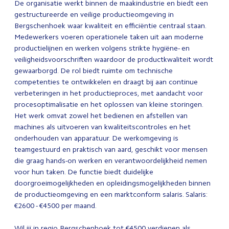
De organisatie werkt binnen de maakindustrie en biedt een
gestructureerde en veilige productieomgeving in
Bergschenhoek waar kwaliteit en efficiëntie centraal staan.
Medewerkers voeren operationele taken uit aan moderne
productielijnen en werken volgens strikte hygiëne- en
veiligheidsvoorschriften waardoor de productkwaliteit wordt
gewaarborgd. De rol biedt ruimte om technische
competenties te ontwikkelen en draagt bij aan continue
verbeteringen in het productieproces, met aandacht voor
procesoptimalisatie en het oplossen van kleine storingen.
Het werk omvat zowel het bedienen en afstellen van
machines als uitvoeren van kwaliteitscontroles en het
onderhouden van apparatuur. De werkomgeving is
teamgestuurd en praktisch van aard, geschikt voor mensen
die graag hands-on werken en verantwoordelijkheid nemen
voor hun taken. De functie biedt duidelijke
doorgroeimogelijkheden en opleidingsmogelijkheden binnen
de productieomgeving en een marktconform salaris. Salaris:
€2600 - €4500 per maand.
Wil jij in regio Bergschenhoek tot €4500 verdienen als