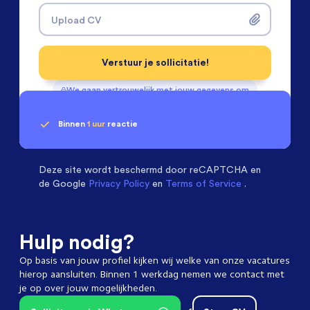
Upload CV
Verstuur je sollicitatie!
We gaan vertrouwelijk met jouw gegevens om
Binnen
1 uur
reactie
Geen klik? Wij vinden de
Installatietechniek
beoordelen ons met een
passende baan
9.3
Deze site wordt beschermd door
reCAPTCHA en
de Google
Privacy Policy
en
Terms of Service
.
Hulp nodig?
Op basis van jouw profiel kijken wij welke van onze vacatures
hierop aansluiten. Binnen 1 werkdag nemen we contact met
je op over jouw mogelijkheden.