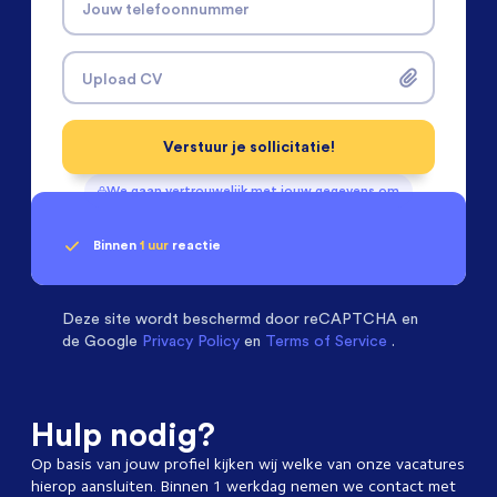
Jouw telefoonnummer
Upload CV
Verstuur je sollicitatie!
We gaan vertrouwelijk met jouw gegevens om
Binnen
1 uur
reactie
Geen klik? Wij vinden de
Mechanical Engineers
beoordelen ons met een
passende baan
9.3
Deze site wordt beschermd door
reCAPTCHA en
de Google
Privacy Policy
en
Terms of Service
.
Hulp nodig?
Op basis van jouw profiel kijken wij welke van onze vacatures
hierop aansluiten. Binnen 1 werkdag nemen we contact met