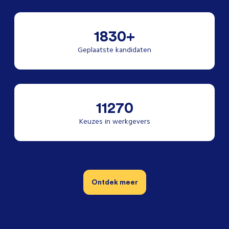
1830+
Geplaatste kandidaten
11270
Keuzes in werkgevers
Ontdek meer