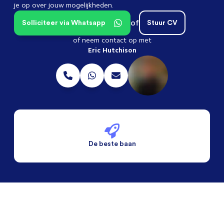
je op over jouw mogelijkheden.
of
Solliciteer via Whatsapp
Stuur CV
of neem contact op met
Eric Hutchison
De beste baan
De beste voorwaarden
Alleen vaste banen