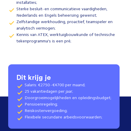
installaties;
Sterke besluit- en communicatieve vaardigheden,
Nederlands en Engels beheersing gewenst;
Zelfstandige werkhouding, proactief, teamspeler en
analytisch vermogen;
Kennis van ATEX, werktuigbouwkunde of technische
tekenprogramma's is een pré;
Dit krijg je
Salaris: €2750 - €4700 per maand;
25 vakantiedagen per jaar;
Doorgroeimogelijkheden en opleidingsbudget;
Pensioenregeling;
Reiskostenvergoeding;
Flexibele secundaire arbeidsvoorwaarden;