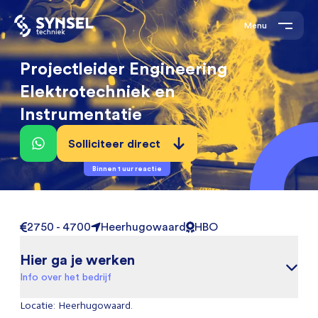
Menu
Projectleider Engineering
Elektrotechniek en
Instrumentatie
Solliciteer direct
Binnen 1 uur reactie
2750 - 4700
Heerhugowaard
HBO
Hier ga je werken
Info over het bedrijf
Locatie: Heerhugowaard.