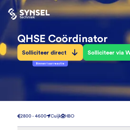
QHSE Coördinator
Solliciteer direct
Solliciteer via
Binnen 1 uur reactie
2800 - 4600
Cuijk
HBO