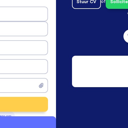
Stuur CV
of
Sollici
vens om