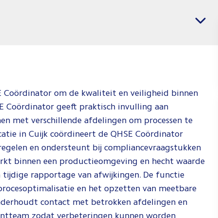
voor
Vacatures per regio
Installa
Jij weet wat j
weten waar je
Check de vid
hoe wij dat d
 Coördinator om de kwaliteit en veiligheid binnen
 Coördinator geeft praktisch invulling aan
Spee
amen met verschillende afdelingen om processen te
ocatie in Cuijk coördineert de QHSE Coördinator
tregelen en ondersteunt bij compliancevraagstukken
erkt binnen een productieomgeving en hecht waarde
 tijdige rapportage van afwijkingen. De functie
procesoptimalisatie en het opzetten van meetbare
nderhoudt contact met betrokken afdelingen en
entteam zodat verbeteringen kunnen worden