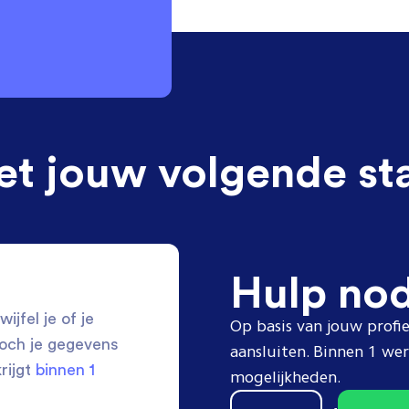
et jouw volgende st
Hulp no
ijfel je of je
Op basis van jouw profie
toch je gegevens
aansluiten. Binnen 1 w
krijgt
binnen 1
mogelijkheden.