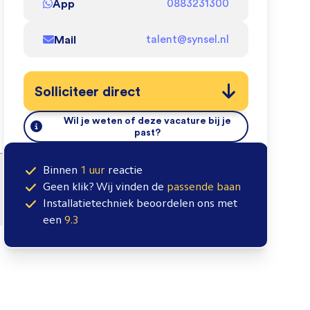
App
0883231300
Mail
talent@synsel.nl
Solliciteer direct
Wil je weten of deze vacature bij je
past?
Binnen
1 uur
reactie
Geen klik? Wij vinden de
passende baan
Installatietechniek
beoordelen ons met
een
9.3