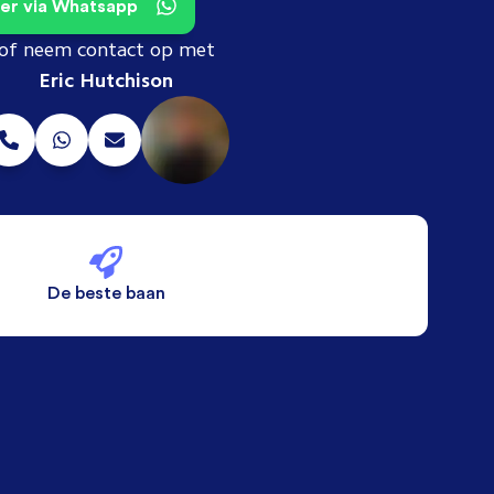
teer via Whatsapp
of neem contact op met
Eric Hutchison
De beste baan
De beste voorwaarden
Alleen vaste banen