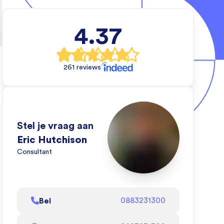
tietechniek
4.37
e wil en wij
 dat kan doen.
261 reviews
eo om te zien
oen!
l af
Stel je vraag aan
Eric Hutchison
Consultant
Bel
0883231300