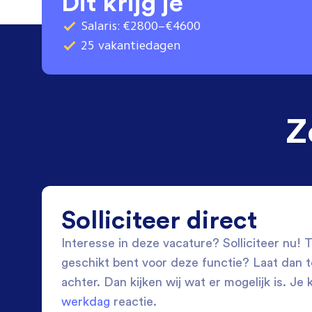
Dit krijg je
Salaris: €2800–€4600
25 vakantiedagen
Z
Solliciteer direct
Interesse in deze vacature? Solliciteer nu! Tw
geschikt bent voor deze functie? Laat dan 
achter. Dan kijken wij wat er mogelijk is. Je 
werkdag
reactie.