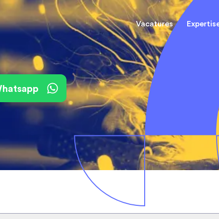
Vacatures
Expertis
Mechani
(Field) Service Engineers
(Field) Service Engineers
 Whatsapp
Software & Electrical
Software & Electrical
Monteur
Engineers
Engineers
Dienst
Installa
Monteurs binnendienst
Monteurs binnendienst
Operato
Technisch-Commercieel
De best