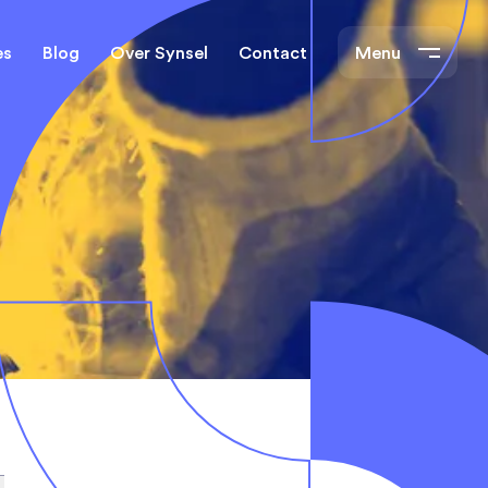
es
Blog
Over Synsel
Contact
Menu
cal Engineers
Mechanical Engineers
s Technische
Monteurs Technische
Dienst
tietechniek
rs
e banen