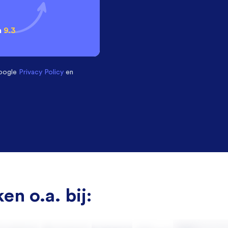
n
9.3
oogle
Privacy Policy
en
en o.a. bij: