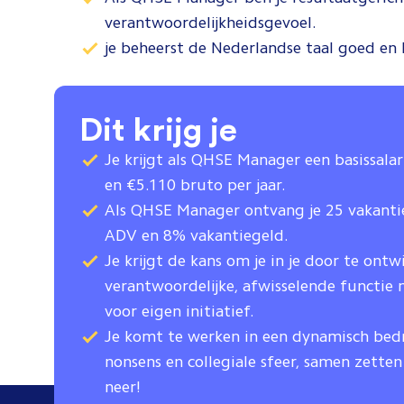
verantwoordelijkheidsgevoel.
je beheerst de Nederlandse taal goed e
Dit krijg je
Je krijgt als QHSE Manager een basissalar
en €5.110 bruto per jaar.
Als QHSE Manager ontvang je 25 vakanti
ADV en 8% vakantiegeld.
Je krijgt de kans om je in je door te ontw
verantwoordelijke, afwisselende functie
voor eigen initiatief.
Je komt te werken in een dynamisch bedri
nonsens en collegiale sfeer, samen zette
neer!