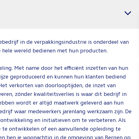
banen
Vacatures per regio
voor
Chemica
Enginee
bedrijf in de verpakkingsindustrie is onderdeel van
Jij weet wat j
e hele wereld bedienen met hun producten.
wil en wij
weten waar j
ling. Met name door het efficiënt inzetten van hun
dat kan doen.
wijze geproduceerd en kunnen hun klanten bediend
Check de vid
Het verkorten van doorlooptijden, de inzet van
om te zien h
en, zónder kwaliteitsverlies is waar dit bedrijf in
wij dat doen!
 hebben wordt er altijd maatwerk geleverd aan hun
Spee
edrijf waar medewerkers jarenlang werkzaam zijn. De
af
 ontwikkeling en initiatieven om te verbeteren. Als
 te ontwikkelen of een aanvullende opleiding te
 en ben je woonachtig in de omgeving van Bergen op