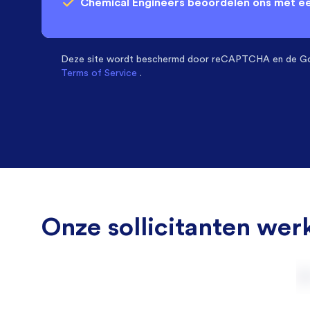
Chemical Engineers
beoordelen ons met e
Deze site wordt beschermd door
reCAPTCHA en de G
Terms of Service
.
Onze sollicitanten werk