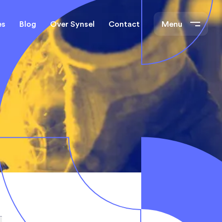
es
Blog
Over Synsel
Contact
Menu
cal Engineers
Mechanical Engineers
s Technische
Monteurs Technische
Dienst
tietechniek
rs
e