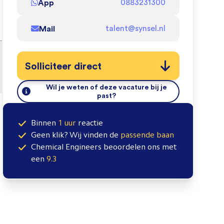
App
0883231300
Mail
talent@synsel.nl
Solliciteer direct
Wil je weten of deze vacature bij je
past?
Binnen
1 uur
reactie
Geen klik? Wij vinden de
passende baan
Chemical Engineers
beoordelen ons met
een
9.3