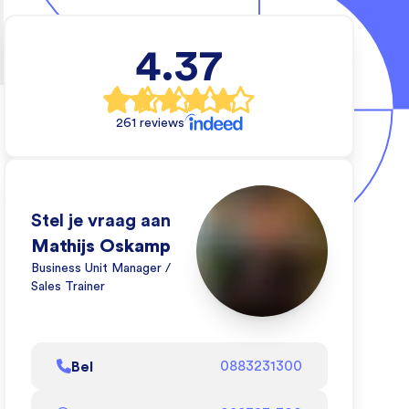
4.37
l
rs
261 reviews
e
e
Stel je vraag aan
eo
Mathijs Oskamp
oe
Business Unit Manager /
Sales Trainer
l
Bel
0883231300