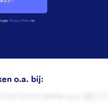
en
9.3
oogle
Privacy Policy
en
en o.a. bij: