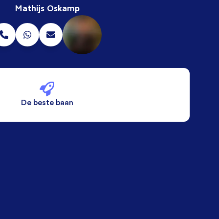
Mathijs Oskamp
De beste baan
De beste voorwaarden
Alleen vaste banen