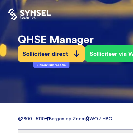
QHSE Manager
Solliciteer direct
Solliciteer via
Binnen 1 uur reactie
2800 - 5110
Bergen op Zoom
WO / HBO