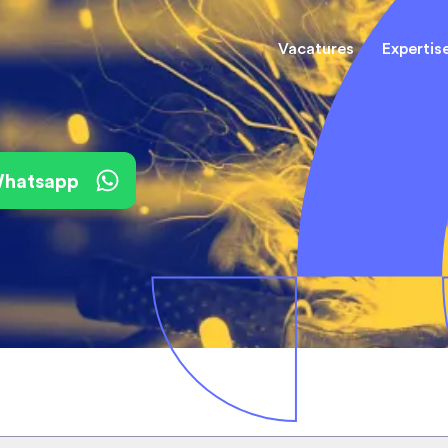
Vacatures
Expertis
Mechani
(Field) Service Engineers
(Field) Service Engineers
 Whatsapp
Software & Electrical
Software & Electrical
Monteur
Engineers
Engineers
Dienst
Installa
Monteurs binnendienst
Monteurs binnendienst
Operato
Technisch-Commercieel
De best