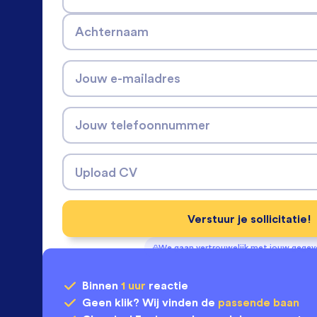
Achternaam
Jouw e-mailadres
Jouw telefoonnummer
Upload CV
Verstuur je sollicitatie!
We gaan vertrouwelijk met jouw gege
Binnen
1 uur
reactie
Geen klik? Wij vinden de
passende baan