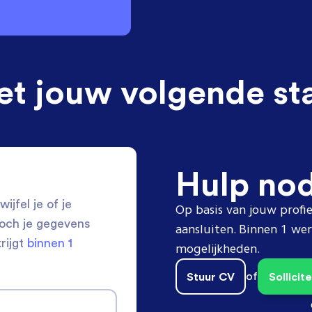
et jouw volgende st
Hulp no
ijfel je of je
Op basis van jouw profie
toch je gegevens
aansluiten. Binnen 1 w
krijgt
binnen 1
mogelijkheden.
Stuur CV
of
Sollici