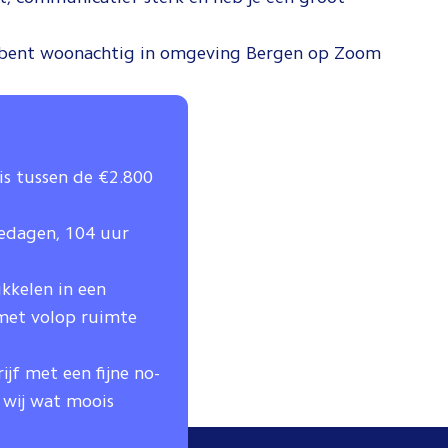
n bent woonachtig in omgeving Bergen op Zoom
is tussen de €2.800
edagen, 104 uur
ikkelen in een
 met volop ruimte
jf met een fijne no-
n wij wat moois