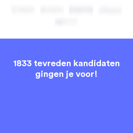
1833 tevreden kandidaten
gingen je voor!