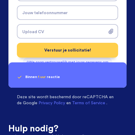
Jouw telefoonnummer
Upload CV
Verstuur je sollicitatie!
We gaan vertrouwelijk met jouw gegevens om
Binnen
1 uur
reactie
Geen klik? Wij vinden de
passende baan
Software & Electrical Engineers
beoordelen ons
met een
9.3
Deze site wordt beschermd door
reCAPTCHA en
de Google
Privacy Policy
en
Terms of Service
.
Hulp nodig?