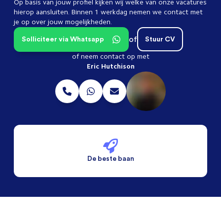
Op basis van jouw profiel kijken wij welke van onze vacatures
hierop aansluiten. Binnen 1 werkdag nemen we contact met
je op over jouw mogelijkheden.
of
Solliciteer via Whatsapp
Stuur CV
of neem contact op met
Eric Hutchison
De beste baan
De beste voorwaarden
Alleen vaste banen