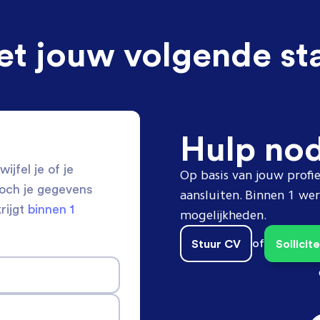
et jouw volgende st
Hulp no
ijfel je of je
Op basis van jouw profie
toch je gegevens
aansluiten. Binnen 1 w
krijgt
binnen 1
mogelijkheden.
Stuur CV
of
Sollici