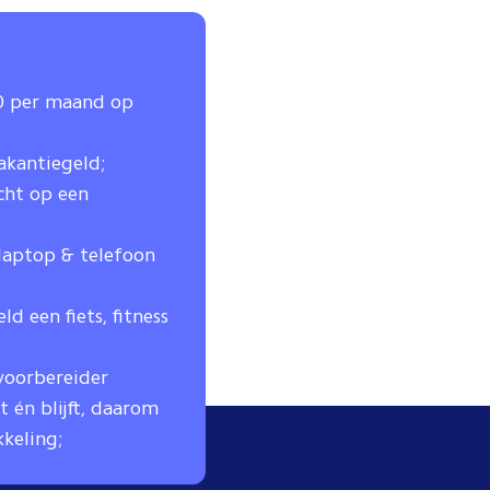
70 per maand op
akantiegeld;
cht op een
laptop & telefoon
d een fiets, fitness
kvoorbereider
 én blijft, daarom
kkeling;