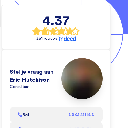
4.37
cal
rs
261 reviews
e wil
 waar
en.
eo
Stel je vraag aan
e wij
Eric Hutchison
Consultant
l af
Bel
0883231300