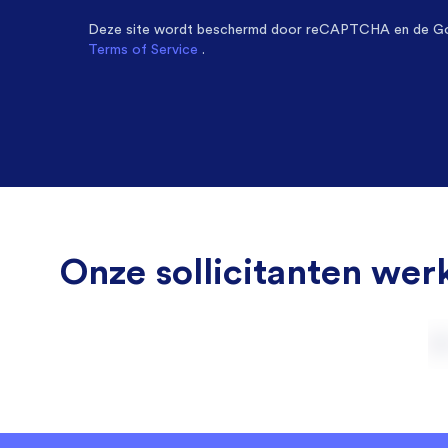
Deze site wordt beschermd door
reCAPTCHA en de G
Terms of Service
.
Onze sollicitanten werk