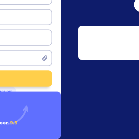
vens om
 een
9.3