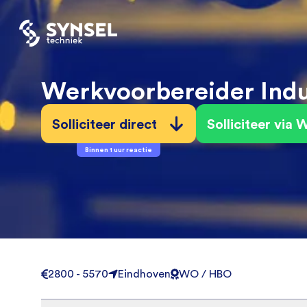
Werkvoorbereider Indu
Solliciteer direct
Solliciteer via
Binnen 1 uur reactie
2800 - 5570
Eindhoven
WO / HBO