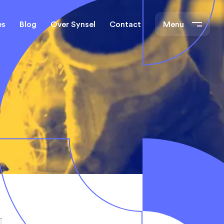
es
Blog
Over Synsel
Contact
Menu
cal Engineers
Mechanical Engineers
s Technische
Monteurs Technische
Dienst
tietechniek
rs
e