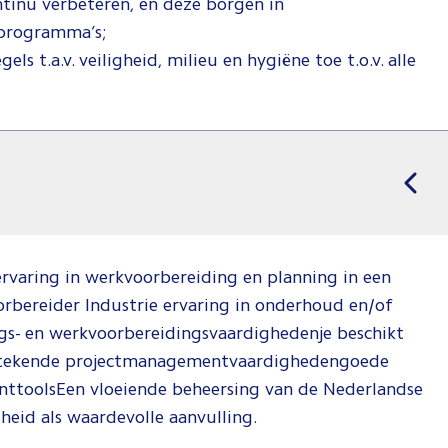
tinu verbeteren, en deze borgen in
programma’s;
ls t.a.v. veiligheid, milieu en hygiëne toe t.o.v. alle
varing in werkvoorbereiding en planning in een
bereider Industrie ervaring in onderhoud en/of
gs- en werkvoorbereidingsvaardighedenje beschikt
itstekende projectmanagementvaardighedengoede
nttoolsEen vloeiende beheersing van de Nederlandse
heid als waardevolle aanvulling.