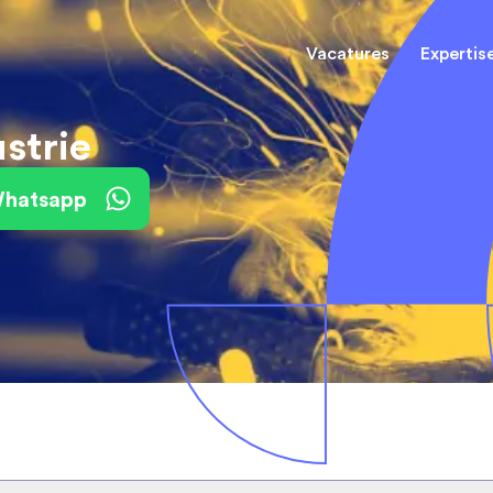
Vacatures
Expertis
strie
Mechani
(Field) Service Engineers
(Field) Service Engineers
 Whatsapp
Software & Electrical
Software & Electrical
Monteur
Engineers
Engineers
Dienst
Installa
Monteurs binnendienst
Monteurs binnendienst
Operato
Technisch-Commercieel
De best