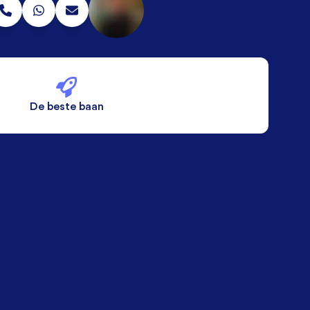
De beste baan
De beste voorwaarden
Alleen vaste banen