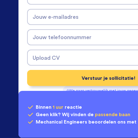
Jouw e-mailadres
Jouw telefoonnummer
Upload CV
Verstuur je sollicitatie!
We gaan vertrouwelijk met jouw gege
Binnen
1 uur
reactie
Geen klik? Wij vinden de
passende baan
Mechanical Engineers
beoordelen ons met