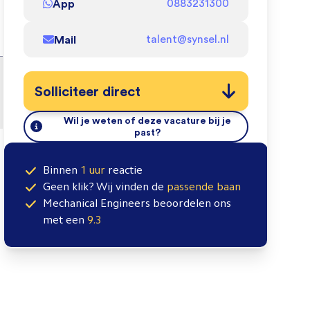
App
0883231300
Mail
talent@synsel.nl
Solliciteer direct
Wil je weten of deze vacature bij je
past?
Binnen
1 uur
reactie
Geen klik? Wij vinden de
passende baan
Mechanical Engineers
beoordelen ons
met een
9.3