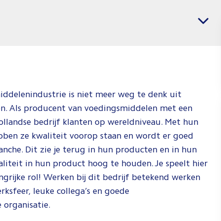
banen
Vacatures per regio
voor
Mechani
Enginee
Jij weet wat j
en wij weten
ddelenindustrie is niet meer weg te denk uit
je dat kan do
ven. Als producent van voedingsmiddelen met een
Check de vid
ollandse bedrijf klanten op wereldniveau. Met hun
om te zien ho
ben ze kwaliteit voorop staan en wordt er goed
dat doen!
nche. Dit zie je terug in hun producten en in hun
iteit in hun product hoog te houden. Je speelt hier
Spee
grijke rol! Werken bij dit bedrijf betekend werken
ksfeer, leuke collega’s en goede
 organisatie.