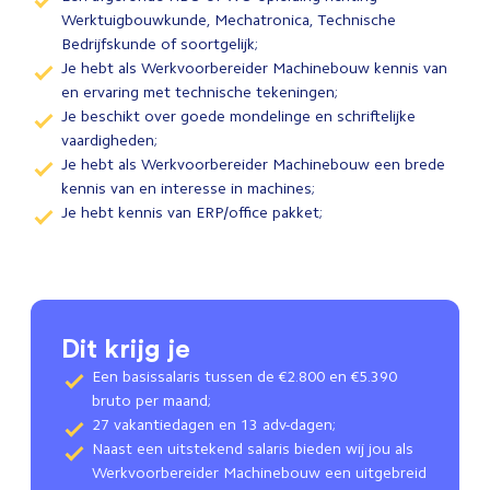
Werktuigbouwkunde, Mechatronica, Technische
Bedrijfskunde of soortgelijk;
Je hebt als Werkvoorbereider Machinebouw kennis van
en ervaring met technische tekeningen;
Je beschikt over goede mondelinge en schriftelijke
vaardigheden;
Je hebt als Werkvoorbereider Machinebouw een brede
kennis van en interesse in machines;
Je hebt kennis van ERP/office pakket;
Dit krijg je
Een basissalaris tussen de €2.800 en €5.390
bruto per maand;
27 vakantiedagen en 13 adv-dagen;
Naast een uitstekend salaris bieden wij jou als
Werkvoorbereider Machinebouw een uitgebreid