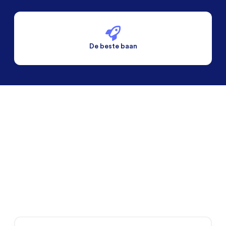
De beste baan
De beste voorwaarden
Alleen vaste banen