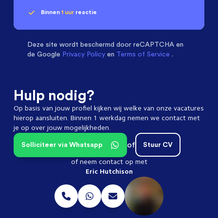
Binnen
1 uur
reactie
Geen klik? Wij vinden de
Chemical Engineers
beoordelen ons met een
passende baan
9.3
Deze site wordt beschermd door
reCAPTCHA en
de Google
Privacy Policy
en
Terms of Service
.
Hulp nodig?
Op basis van jouw profiel kijken wij welke van onze vacatures
hierop aansluiten. Binnen 1 werkdag nemen we contact met
je op over jouw mogelijkheden.
of
Solliciteer via Whatsapp
Stuur CV
of neem contact op met
Eric Hutchison