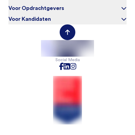
Voor Opdrachtgevers
Over ons
Blog
Voor Kandidaten
Waarom Synsel
Werken bij
Werkgeversportal
Werknemersportal
Contact
Social Media