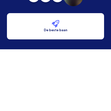
De beste baan
De beste voorwaarden
Alleen vaste banen