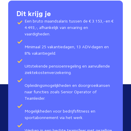
Dit krijg je
Een bruto maandsalaris tussen de € 3.153,- en €
4.493,-, afhankelijk van ervaring en
vaardigheden.
Minimaal 25 vakantiedagen, 13 ADV-dagen en
8% vakantiegeld.
Uitstekende pensioenregeling en aanvullende
ziektekostenverzekering.
Opleidingsmogelijkheden en doorgroeikansen
naar functies zoals Senior Operator of
Teamleider.
Mogelijkheden voor bedrijfsfitness en
sportabonnement via het werk.
Werken in een hechte teamsfeer met gezellige