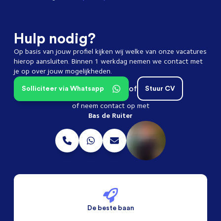
Hulp nodig?
Op basis van jouw profiel kijken wij welke van onze vacatures
hierop aansluiten. Binnen 1 werkdag nemen we contact met
je op over jouw mogelijkheden.
of
Solliciteer via Whatsapp
Stuur CV
of neem contact op met
Bas de Ruiter
De beste baan
De beste voorwaarden
Alleen vaste banen