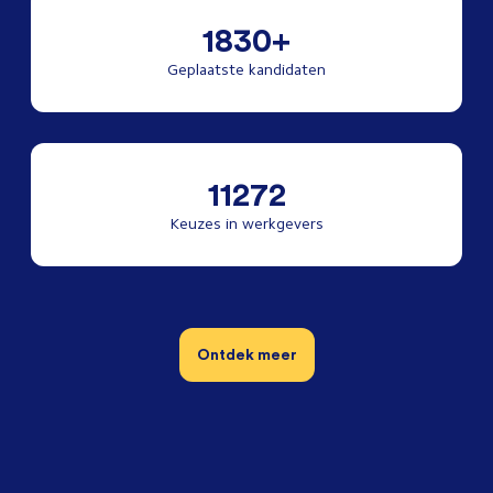
1830+
Geplaatste kandidaten
11272
Keuzes in werkgevers
Ontdek meer