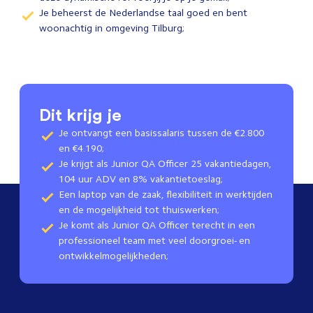
Je beheerst de Nederlandse taal goed en bent
woonachtig in omgeving Tilburg;
Dit krijg je
Je ontvangt een basissalaris tussen de €2.800
en €4.190;
Je krijgt als Junior QA Officer 25 vakantiedagen,
104 uur ADV en 8% vakantietoeslag;
Een laptop van de zaak, flexibiliteit in werktijden
en de mogelijkheid tot thuiswerken;
Je komt als Junior QA Officer terecht in een
professioneel team met veel doorgroei- en
ontwikkelmogelijkheden;