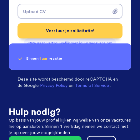
Upload CV
Verstuur je sollicitatie!
We gaan vertrouwelijk met jouw gegevens om
Binnen
1 uur
reactie
Geen klik? Wij vinden de
Chemical Engineers
beoordelen ons met een
passende baan
9.3
Deze site wordt beschermd door
reCAPTCHA en
de Google
Privacy Policy
en
Terms of Service
.
Hulp nodig?
Op basis van jouw profiel kijken wij welke van onze vacatures
hierop aansluiten. Binnen 1 werkdag nemen we contact met
je op over jouw mogelijkheden.