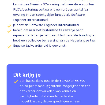
kennis van Siemens S7ervaring met meerdere soorten
PLC’s/besturingssoftware is een préeen aantal jaar
ervaring in een soortgelijke functie als Software
Engineer Internationaal
je bent als Software Engineer Internationaal
bereid om naar het buitenland te reizenje bent
representatief en je hebt een klantgerichte houdingJe
hebt een volledige beheersing van de Nederlandse taal
Engelse taalvaardigheid is gewenst.
Dit krijg je
een basissalaris tussen de €2.900 en €5.690
bruto per maanduitgebreide mogelijkheden tot
het verder ontwikkelen van kennis en
vaardighedenuitstekende declaratie
mogelijkheden, dagvergoedingen en een