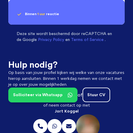
Binnen
1 uur
reactie
Geen klik? Wij vinden de
passende baan
Software & Electrical Engineers
beoordelen ons
met een
9.3
Deze site wordt beschermd door
reCAPTCHA en
de Google
Privacy Policy
en
Terms of Service
.
Hulp nodig?
Op basis van jouw profiel kijken wij welke van onze vacatures
hierop aansluiten. Binnen 1 werkdag nemen we contact met
je op over jouw mogelijkheden.
of
Solliciteer via Whatsapp
Stuur CV
of neem contact op met
Jort Koggel