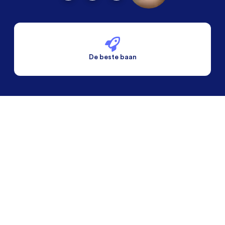
De beste baan
De beste voorwaarden
Alleen vaste banen