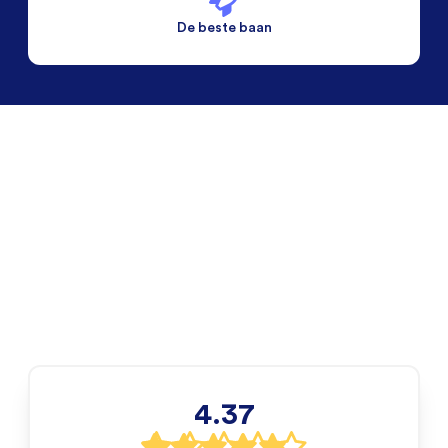
De beste baan
De beste voorwaarden
Alleen vaste banen
4.37