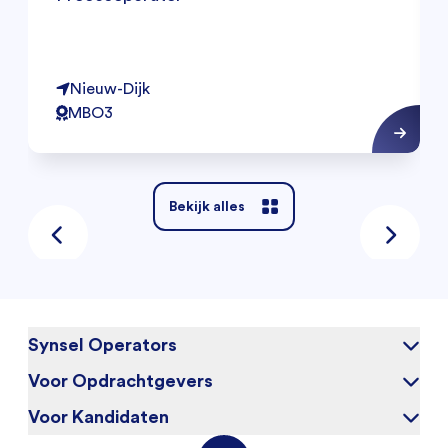
Nieuw-Dijk
MBO3
Bekijk alles
Synsel Operators
Voor Opdrachtgevers
Over ons
Blog
Voor Kandidaten
Waarom Synsel
Werken bij