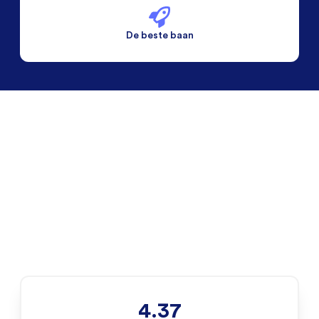
De beste baan
De beste voorwaarden
Alleen vaste banen
4.37