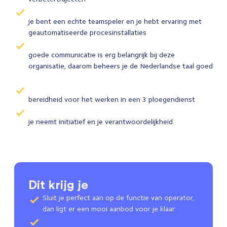
je bent een echte teamspeler en je hebt ervaring met
geautomatiseerde procesinstallaties
goede communicatie is erg belangrijk bij deze
organisatie, daarom beheers je de Nederlandse taal goed
bereidheid voor het werken in een 3 ploegendienst
je neemt initiatief en je verantwoordelijkheid
Dit krijg je
Sluit je perfect aan op de functie van operator,
dan ligt er een mooi aanbod voor je klaar: