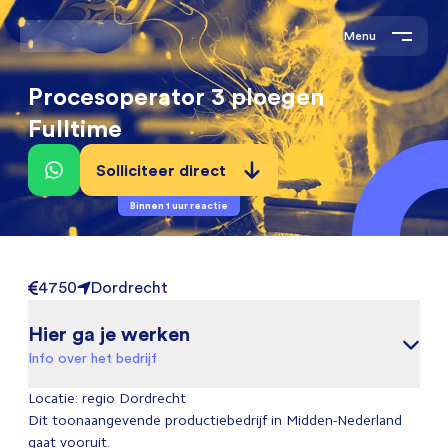
Menu
Procesoperator 3 ploegen
Fulltime
Solliciteer direct
Binnen 1 uur reactie
4750
Dordrecht
Hier ga je werken
Info over het bedrijf
Locatie: regio Dordrecht
Dit toonaangevende productiebedrijf in Midden-Nederland
gaat vooruit.