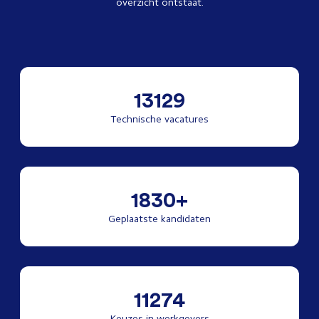
overzicht ontstaat.
13129
Technische vacatures
1830+
Geplaatste kandidaten
11274
Keuzes in werkgevers