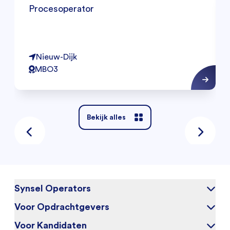
Procesoperator
Nieuw-Dijk
MBO3
Bekijk alles
Synsel Operators
Voor Opdrachtgevers
Over ons
Blog
Voor Kandidaten
Waarom Synsel